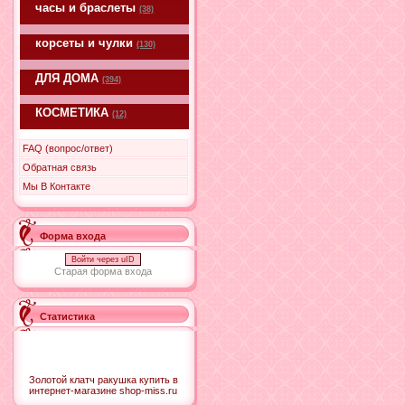
часы и браслеты
(38)
корсеты и чулки
(130)
ДЛЯ ДОМА
(394)
КОСМЕТИКА
(12)
FAQ (вопрос/ответ)
Обратная связь
Мы В Контакте
Форма входа
Войти через uID
Старая форма входа
Статистика
Золотой клатч ракушка купить в
интернет-магазине shop-miss.ru