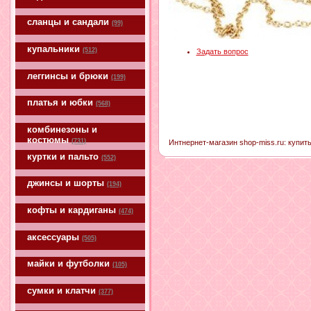
сланцы и сандали
(99)
купальники
(512)
Задать вопрос
леггинсы и брюки
(199)
платья и юбки
(568)
комбинезоны и
костюмы
(731)
Интнернет-магазин shop-miss.ru: купить
куртки и пальто
(552)
джинсы и шорты
(194)
кофты и кардиганы
(474)
аксессуары
(505)
майки и футболки
(105)
сумки и клатчи
(377)