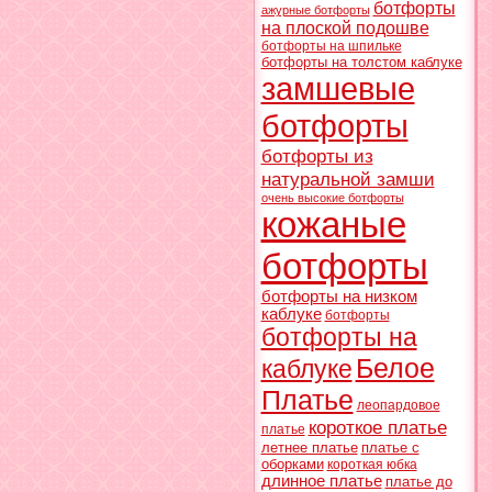
ботфорты
ажурные ботфорты
на плоской подошве
ботфорты на шпильке
ботфорты на толстом каблуке
замшевые
ботфорты
ботфорты из
натуральной замши
очень высокие ботфорты
кожаные
ботфорты
ботфорты на низком
каблуке
ботфорты
ботфорты на
Белое
каблуке
Платье
леопардовое
короткое платье
платье
летнее платье
платье с
оборками
короткая юбка
длинное платье
платье до