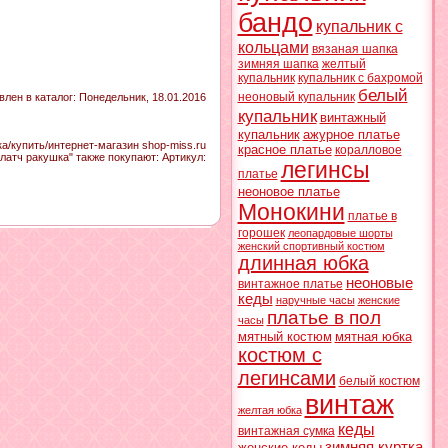
бандо
купальник с
кольцами
вязаная шапка
зимняя шапка
желтый
купальник
купальник с бахромой
белый
неоновый купальник
влен в каталог
: Понедельник, 18.01.2016
купальник
винтажный
купальник
ажурное платье
а/купить/интернет-магазин shop-miss.ru
красное платье
коралловое
клатч ракушка" также покупают:
Артикул
:
легинсы
платье
неоновое платье
Монокини
платье в
горошек
леопардовые шорты
женский спортивный костюм
длинная юбка
неоновые
винтажное платье
кеды
наручные часы
женские
платье в пол
часы
мятный костюм
мятная юбка
костюм с
легинсами
белый костюм
винтаж
желтая юбка
кеды
винтажная сумка
зимняя куртка
женские кеды