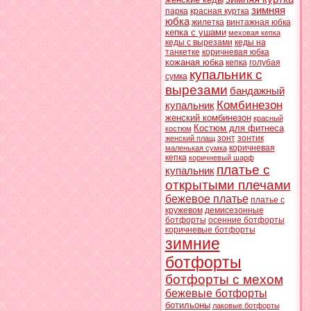
зимняя
парка
красная куртка
юбка
жилетка
винтажная юбка
кепка с ушами
меховая кепка
кеды с вырезами
кеды на
танкетке
коричневая юбка
кожаная юбка
кепка
голубая
купальник с
сумка
вырезами
бандажный
Комбинезон
купальник
женский комбинезон
красный
Костюм для фитнеса
костюм
зонт
зонтик
женский плащ
коричневая
маленькая сумка
кепка
коричневый шарф
платье с
купальник
открытыми плечами
бежевое платье
платье с
кружевом
демисезонные
ботфорты
осенние ботфорты
коричневые ботфорты
зимние
ботфорты
ботфорты с мехом
бежевые ботфорты
ботильоны
лаковые ботфорты