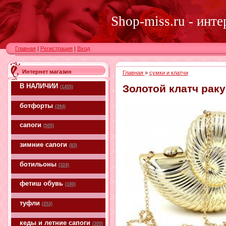
Shop-miss.ru - инт
Главная
|
Регистрация
|
Вход
Интернет магазин
Главная
»
сумки и клатчи
В НАЛИЧИИ
Золотой клатч рак
(1455)
ботфорты
(394)
сапоги
(505)
зимние сапоги
(83)
ботильоны
(324)
фетиш обувь
(100)
туфли
(253)
кеды и летние сапоги
(300)