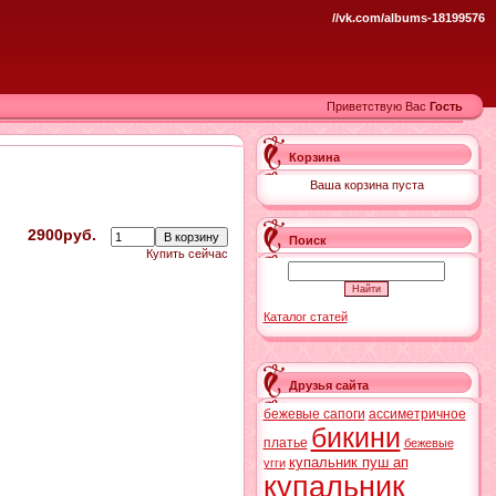
//vk.com/albums-18199576
Приветствую Вас
Гость
Корзина
Ваша корзина пуста
2900руб.
Поиск
Купить сейчас
Каталог статей
Друзья сайта
бежевые сапоги
ассиметричное
бикини
платье
бежевые
купальник пуш ап
угги
купальник