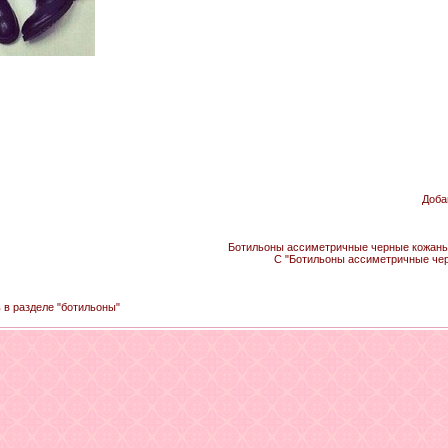
Доба
Ботильоны ассиметричные черные кожаные
С "Ботильоны ассиметричные чер
ь в разделе "ботильоны"