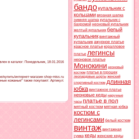
бандо
купальник с
кольцами
вязаная шапка
зимняя шапка
купальник с
бахромой
неоновый купальник
белый
желтый купальник
купальник
винтажный
купальник
ажурное платье
красное платье
коралловое
легинсы
платье
неоновое платье
влен в каталог
: Понедельник, 18.01.2016
Монокини
неоновый
платье в горошек
костюм
леопардовые шорты
женский
/купить/интернет-магазин shop-miss.ru
длинная
ные кожаные" также покупают:
Артикул
:
спортивный костюм
юбка
винтажное платье
неоновые кеды
наручные
платье в пол
часы
мятный костюм
мятная юбка
костюм с
легинсами
белый костюм
винтаж
винтажная
кеды
женские кеды
сумка