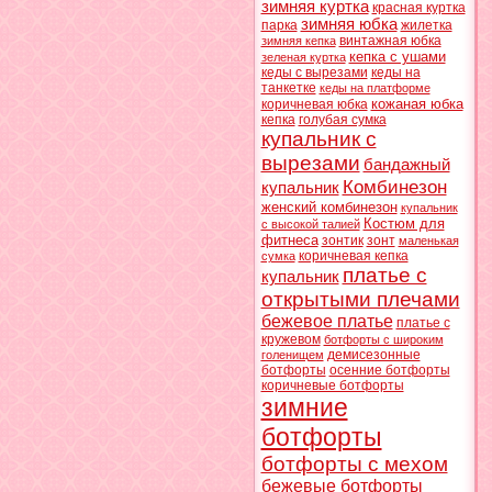
зимняя куртка
красная куртка
зимняя юбка
парка
жилетка
винтажная юбка
зимняя кепка
кепка с ушами
зеленая куртка
кеды с вырезами
кеды на
танкетке
кеды на платформе
кожаная юбка
коричневая юбка
кепка
голубая сумка
купальник с
вырезами
бандажный
Комбинезон
купальник
женский комбинезон
купальник
Костюм для
с высокой талией
фитнеса
зонтик
зонт
маленькая
коричневая кепка
сумка
платье с
купальник
открытыми плечами
бежевое платье
платье с
кружевом
ботфорты с широким
демисезонные
голенищем
ботфорты
осенние ботфорты
коричневые ботфорты
зимние
ботфорты
ботфорты с мехом
бежевые ботфорты