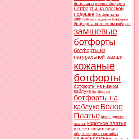
ботильоны
лаковые ботфорты
ботфорты на плоской
подошве
ботфорты на
шпильке
леопардовые ботфорты
ботфорты на толстом каблуке
замшевые
ботфорты
ботфорты из
натуральной замши
кожаные
ботфорты
ботфорты на низком
каблуке
ботфорты
ботфорты на
Белое
каблуке
Платье
леопардовое
короткое платье
платье
летнее платье
платье с
оборками
короткая юбка
длинное платье
платье до