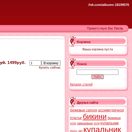
//vk.com/albums-18199576
Приветствую Вас
Гость
Корзина
Ваша корзина пуста
уб.
1499руб.
Поиск
Купить сейчас
Каталог статей
Друзья сайта
бежевые сапоги
ассиметричное
бикини
платье
бежевые
купальник
угги
замшевые угги
купальник
пуш ап