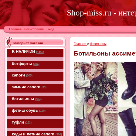
Shop-miss.ru - инт
Главная
|
Регистрация
|
Вход
Интернет магазин
Главная
»
ботильоны
В НАЛИЧИИ
Ботильоны ассиме
(1455)
ботфорты
(394)
сапоги
(505)
зимние сапоги
(83)
ботильоны
(324)
фетиш обувь
(100)
туфли
(253)
кеды и летние сапоги
(300)