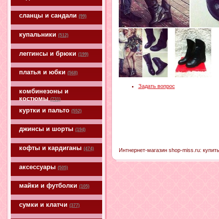
сланцы и сандали
(99)
купальники
(512)
леггинсы и брюки
(199)
платья и юбки
(568)
Задать вопрос
комбинезоны и
костюмы
(731)
куртки и пальто
(552)
джинсы и шорты
(194)
кофты и кардиганы
(474)
Интнернет-магазин shop-miss.ru: купит
аксессуары
(505)
майки и футболки
(105)
сумки и клатчи
(377)