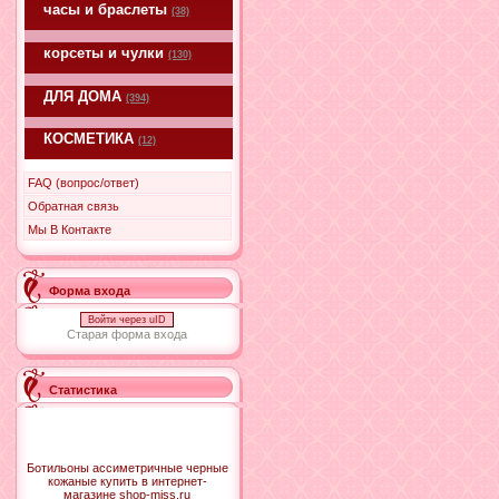
часы и браслеты
(38)
корсеты и чулки
(130)
ДЛЯ ДОМА
(394)
КОСМЕТИКА
(12)
FAQ (вопрос/ответ)
Обратная связь
Мы В Контакте
Форма входа
Войти через uID
Старая форма входа
Статистика
Ботильоны ассиметричные черные
кожаные купить в интернет-
магазине shop-miss.ru