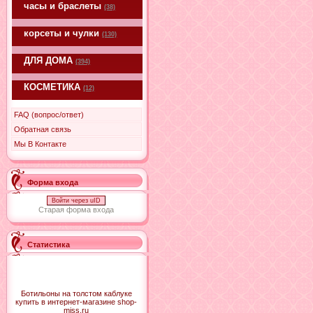
часы и браслеты
(38)
корсеты и чулки
(130)
ДЛЯ ДОМА
(394)
КОСМЕТИКА
(12)
FAQ (вопрос/ответ)
Обратная связь
Мы В Контакте
Форма входа
Войти через uID
Старая форма входа
Статистика
Ботильоны на толстом каблуке
купить в интернет-магазине shop-
miss.ru