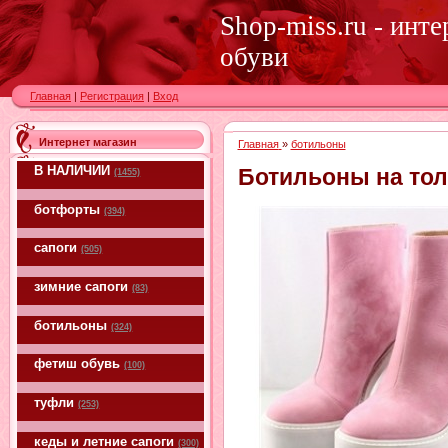
Shop-miss.ru - инт
обуви
Главная
|
Регистрация
|
Вход
Интернет магазин
Главная
»
ботильоны
В НАЛИЧИИ
Ботильоны на тол
(1455)
ботфорты
(394)
сапоги
(505)
зимние сапоги
(83)
ботильоны
(324)
фетиш обувь
(100)
туфли
(253)
кеды и летние сапоги
(300)