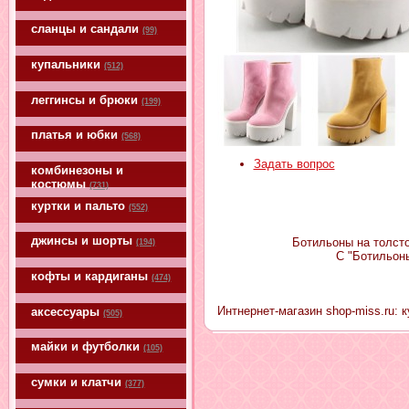
сланцы и сандали
(99)
купальники
(512)
леггинсы и брюки
(199)
платья и юбки
(568)
Задать вопрос
комбинезоны и
костюмы
(731)
куртки и пальто
(552)
джинсы и шорты
Ботильоны на толсто
(194)
С "Ботильоны
кофты и кардиганы
(474)
Интнернет-магазин shop-miss.ru: 
аксессуары
(505)
майки и футболки
(105)
сумки и клатчи
(377)