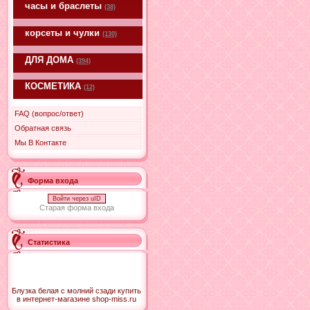
часы и браслеты
(38)
корсеты и чулки
(130)
ДЛЯ ДОМА
(394)
КОСМЕТИКА
(12)
FAQ (вопрос/ответ)
Обратная связь
Мы В Контакте
Форма входа
Войти через uID
Старая форма входа
Статистика
Блузка белая с молний сзади купить
в интернет-магазине shop-miss.ru