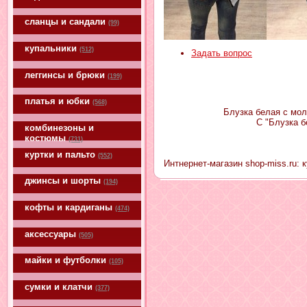
сланцы и сандали
(99)
купальники
(512)
Задать вопрос
леггинсы и брюки
(199)
платья и юбки
(568)
Блузка белая с мол
С "Блузка б
комбинезоны и
костюмы
(731)
куртки и пальто
(552)
Интнернет-магазин shop-miss.ru: 
джинсы и шорты
(194)
кофты и кардиганы
(474)
аксессуары
(505)
майки и футболки
(105)
сумки и клатчи
(377)