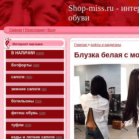
Shop-miss.ru - инт
обуви
Главная
|
Регистрация
|
Вход
Интернет магазин
Главная
»
кофты и кардиганы
В НАЛИЧИИ
Блузка белая с м
(1455)
ботфорты
(394)
сапоги
(505)
зимние сапоги
(83)
ботильоны
(324)
фетиш обувь
(100)
туфли
(253)
кеды и летние сапоги
(300)