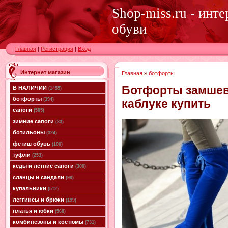
Shop-miss.ru - инт
обуви
Главная
|
Регистрация
|
Вход
Интернет магазин
Главная
»
ботфорты
Ботфорты замшев
В НАЛИЧИИ
(1455)
ботфорты
(394)
каблуке купить
сапоги
(505)
зимние сапоги
(83)
ботильоны
(324)
фетиш обувь
(100)
туфли
(253)
кеды и летние сапоги
(300)
сланцы и сандали
(99)
купальники
(512)
леггинсы и брюки
(199)
платья и юбки
(568)
комбинезоны и костюмы
(731)