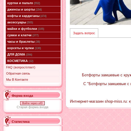
куртки и пальто
(552)
джинсы и шорты
(194)
кофты и кардиганы
(474)
аксессуары
(505)
майки и футболки
(105)
Задать вопрос
сумки и клатчи
(377)
часы и браслеты
(38)
корсеты и чулки
(130)
ДЛЯ ДОМА
(394)
КОСМЕТИКА
(12)
FAQ (вопрос/ответ)
Обратная связь
Ботфорты замшевые с круже
Мы В Контакте
С "Ботфорты замшевые с 
Форма входа
Интнернет-магазин shop-miss.ru: 
Войти через uID
Старая форма входа
Статистика