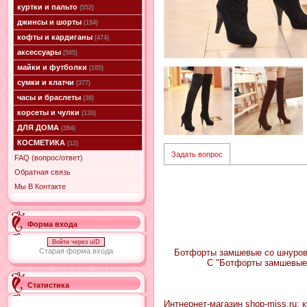
куртки и пальто
(552)
джинсы и шорты
(194)
кофты и кардиганы
(474)
аксессуары
(505)
майки и футболки
(105)
сумки и клатчи
(377)
часы и браслеты
(38)
корсеты и чулки
(130)
ДЛЯ ДОМА
(394)
КОСМЕТИКА
(12)
Задать вопрос
FAQ (вопрос/ответ)
Обратная связь
Мы В Контакте
Форма входа
Войти через uID
Старая форма входа
Ботфорты замшевые со шнуровко
С "Ботфорты замшевые 
Статистика
Интнернет-магазин shop-miss.ru: 