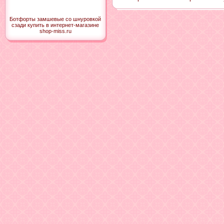
Ботфорты замшевые со шнуровкой
сзади купить в интернет-магазине
shop-miss.ru