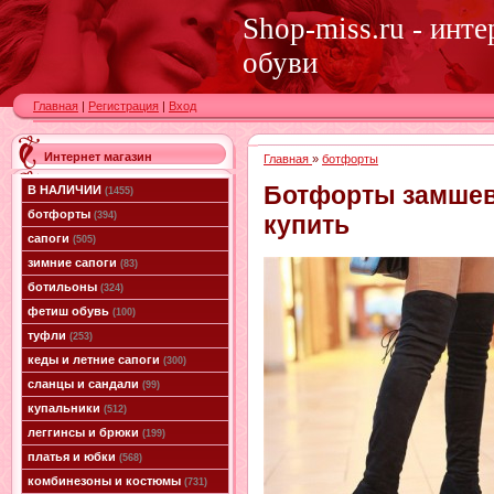
Shop-miss.ru - инт
обуви
Главная
|
Регистрация
|
Вход
Интернет магазин
Главная
»
ботфорты
Ботфорты замшев
В НАЛИЧИИ
(1455)
ботфорты
(394)
купить
сапоги
(505)
зимние сапоги
(83)
ботильоны
(324)
фетиш обувь
(100)
туфли
(253)
кеды и летние сапоги
(300)
сланцы и сандали
(99)
купальники
(512)
леггинсы и брюки
(199)
платья и юбки
(568)
комбинезоны и костюмы
(731)