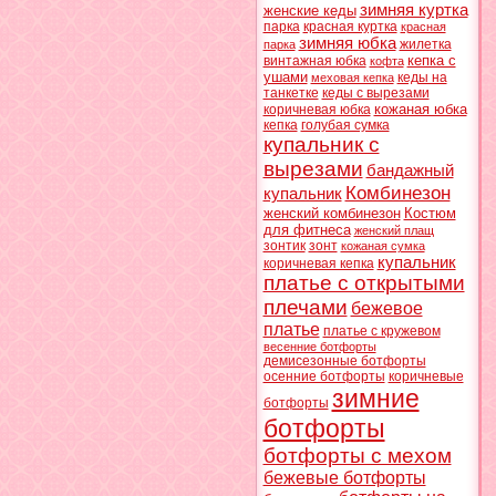
зимняя куртка
женские кеды
парка
красная куртка
красная
зимняя юбка
жилетка
парка
кепка с
винтажная юбка
кофта
ушами
кеды на
меховая кепка
танкетке
кеды с вырезами
кожаная юбка
коричневая юбка
кепка
голубая сумка
купальник с
вырезами
бандажный
Комбинезон
купальник
женский комбинезон
Костюм
для фитнеса
женский плащ
зонтик
зонт
кожаная сумка
купальник
коричневая кепка
платье с открытыми
плечами
бежевое
платье
платье с кружевом
весенние ботфорты
демисезонные ботфорты
осенние ботфорты
коричневые
зимние
ботфорты
ботфорты
ботфорты с мехом
бежевые ботфорты