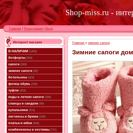
Shop-miss.ru - инт
Главная
|
Регистрация
|
Вход
Интернет магазин
Главная
»
зимние сапоги
Зимние сапоги дом
В НАЛИЧИИ
(1455)
ботфорты
(394)
сапоги
(505)
зимние сапоги
(83)
ботильоны
(324)
фетиш обувь
(100)
туфли
(253)
кеды и летние сапоги
(300)
сланцы и сандали
(99)
купальники
(512)
леггинсы и брюки
(199)
платья и юбки
(568)
комбинезоны и костюмы
(731)