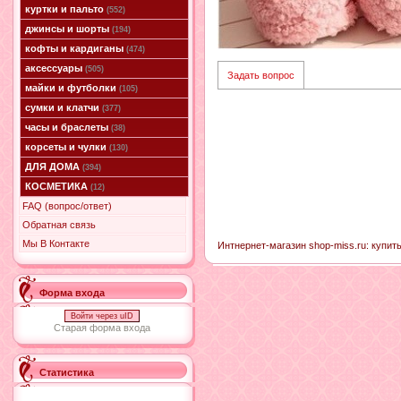
куртки и пальто
(552)
джинсы и шорты
(194)
кофты и кардиганы
(474)
аксессуары
(505)
Задать вопрос
майки и футболки
(105)
сумки и клатчи
(377)
часы и браслеты
(38)
корсеты и чулки
(130)
ДЛЯ ДОМА
(394)
КОСМЕТИКА
(12)
FAQ (вопрос/ответ)
Обратная связь
Мы В Контакте
Интнернет-магазин shop-miss.ru: купить
Форма входа
Войти через uID
Старая форма входа
Статистика