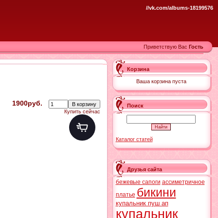
//vk.com/albums-18199576
Приветствую Вас
Гость
Корзина
Ваша корзина пуста
1900руб.
Поиск
Купить сейчас
Каталог статей
Друзья сайта
бежевые сапоги
ассиметричное
бикини
платье
купальник пуш ап
купальник