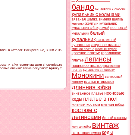
бандо
купальник с якорем
купальник с кольцами
вязаная шапка
зимняя шапка
желтый купальник
митенки
купальник с бахромой
неоновый
белый
купальник
купальник
винтажный
купальник
ажурное платье
мятное платье
желтые туфли
влен в каталог
: Воскресенье, 30.08.2015
красное платье
коралловое
легинсы
платье
/купить/интернет-магазин shop-miss.ru
неоновое платье
оранжевое
зовые овечки" также покупают:
Артикул
:
платье
купальник в полоску
Монокини
велюровый
платье в горошек
костюм
длинная юбка
неоновые
винтажное платье
платье в пол
кеды
мятный костюм
мятная юбка
костюм с
легинсами
белый костюм
винтаж
желтая юбка
кеды
винтажная сумка