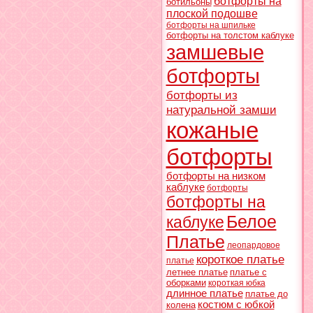
ботфорты на
ботильоны
плоской подошве
ботфорты на шпильке
ботфорты на толстом каблуке
замшевые
ботфорты
ботфорты из
натуральной замши
кожаные
ботфорты
ботфорты на низком
каблуке
ботфорты
ботфорты на
Белое
каблуке
Платье
леопардовое
короткое платье
платье
летнее платье
платье с
оборками
короткая юбка
длинное платье
платье до
костюм с юбкой
колена