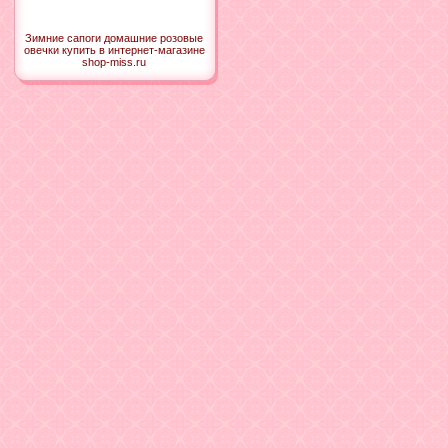
Зимние сапоги домашние розовые
овечки купить в интернет-магазине
shop-miss.ru