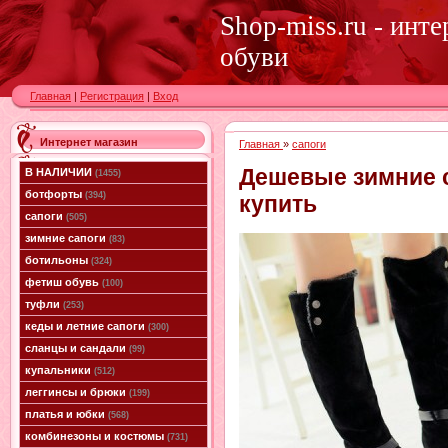
Shop-miss.ru - инт
обуви
Главная
|
Регистрация
|
Вход
Интернет магазин
Главная
»
сапоги
Дешевые зимние 
В НАЛИЧИИ
(1455)
ботфорты
(394)
купить
сапоги
(505)
зимние сапоги
(83)
ботильоны
(324)
фетиш обувь
(100)
туфли
(253)
кеды и летние сапоги
(300)
сланцы и сандали
(99)
купальники
(512)
леггинсы и брюки
(199)
платья и юбки
(568)
комбинезоны и костюмы
(731)