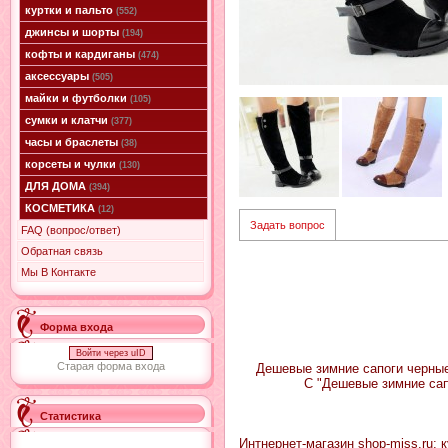
куртки и пальто
(552)
джинсы и шорты
(194)
кофты и кардиганы
(474)
аксессуары
(505)
майки и футболки
(105)
сумки и клатчи
(377)
часы и браслеты
(38)
корсеты и чулки
(130)
ДЛЯ ДОМА
(394)
КОСМЕТИКА
(12)
Задать вопрос
FAQ (вопрос/ответ)
Обратная связь
Мы В Контакте
Форма входа
Войти через uID
Старая форма входа
Дешевые зимние сапоги черные
С "Дешевые зимние сап
Статистика
Интнернет-магазин shop-miss.ru: к