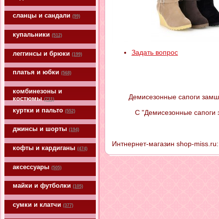
сланцы и сандали
(99)
купальники
(512)
Задать вопрос
леггинсы и брюки
(199)
платья и юбки
(568)
комбинезоны и
Демисезонные сапоги замше
костюмы
(731)
куртки и пальто
(552)
С "Демисезонные сапоги 
джинсы и шорты
(194)
Интнернет-магазин shop-miss.ru:
кофты и кардиганы
(474)
аксессуары
(505)
майки и футболки
(105)
сумки и клатчи
(377)