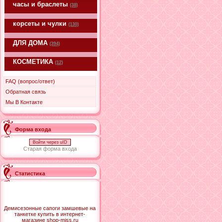
часы и браслеты
(38)
корсеты и чулки
(130)
ДЛЯ ДОМА
(394)
КОСМЕТИКА
(12)
FAQ (вопрос/ответ)
Обратная связь
Мы В Контакте
Форма входа
Войти через uID
Старая форма входа
Статистика
Демисезонные сапоги замшевые на
танкетке купить в интернет-
магазине shop-miss.ru