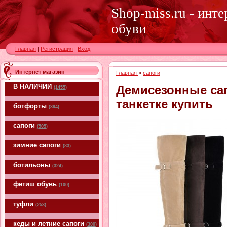
Shop-miss.ru - инт
обуви
Главная
|
Регистрация
|
Вход
Интернет магазин
Главная
»
сапоги
В НАЛИЧИИ
Демисезонные са
(1455)
танкетке купить
ботфорты
(394)
сапоги
(505)
зимние сапоги
(83)
ботильоны
(324)
фетиш обувь
(100)
туфли
(253)
кеды и летние сапоги
(300)