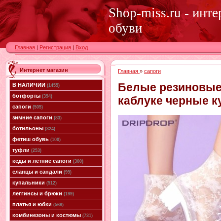
Shop-miss.ru - инт
обуви
Главная
|
Регистрация
|
Вход
Интернет магазин
Главная
»
сапоги
Белые резиновые
В НАЛИЧИИ
(1455)
ботфорты
(394)
каблуке черные к
сапоги
(505)
зимние сапоги
(83)
ботильоны
(324)
фетиш обувь
(100)
туфли
(253)
кеды и летние сапоги
(300)
сланцы и сандали
(99)
купальники
(512)
леггинсы и брюки
(199)
платья и юбки
(568)
комбинезоны и костюмы
(731)