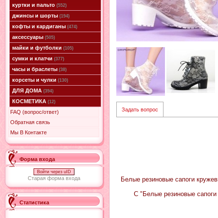
куртки и пальто
(552)
джинсы и шорты
(194)
кофты и кардиганы
(474)
аксессуары
(505)
майки и футболки
(105)
сумки и клатчи
(377)
часы и браслеты
(38)
корсеты и чулки
(130)
ДЛЯ ДОМА
(394)
КОСМЕТИКА
(12)
Задать вопрос
FAQ (вопрос/ответ)
Обратная связь
Мы В Контакте
Форма входа
Войти через uID
Старая форма входа
Белые резиновые сапоги кружевн
С "Белые резиновые сапоги
Статистика