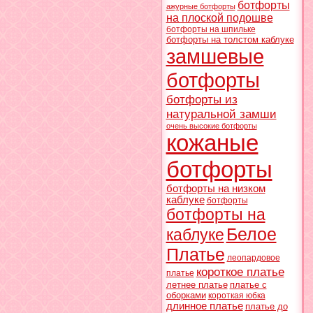
ботфорты
ажурные ботфорты
на плоской подошве
ботфорты на шпильке
ботфорты на толстом каблуке
замшевые
ботфорты
ботфорты из
натуральной замши
очень высокие ботфорты
кожаные
ботфорты
ботфорты на низком
каблуке
ботфорты
ботфорты на
Белое
каблуке
Платье
леопардовое
короткое платье
платье
летнее платье
платье с
оборками
короткая юбка
длинное платье
платье до