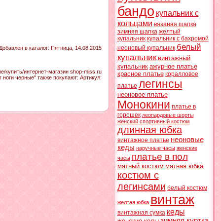
бандо
купальник с
кольцами
вязаная шапка
зимняя шапка
желтый
купальник
купальник с бахромой
белый
неоновый купальник
Добавлен в каталог
: Пятница, 14.08.2015
купальник
винтажный
купальник
ажурное платье
е/купить/интернет-магазин shop-miss.ru
красное платье
коралловое
г ноги черные" также покупают:
Артикул
:
легинсы
платье
неоновое платье
Монокини
платье в
горошек
леопардовые шорты
женский спортивный костюм
длинная юбка
неоновые
винтажное платье
кеды
наручные часы
женские
платье в пол
часы
мятный костюм
мятная юбка
костюм с
легинсами
белый костюм
винтаж
желтая юбка
кеды
винтажная сумка
зимняя куртка
женские кеды