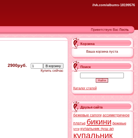
//vk.com/albums-18199576
Приветствую Вас
Гость
Корзина
Ваша корзина пуста
2900руб.
Поиск
Купить сейчас
Каталог статей
Друзья сайта
бежевые сапоги
ассиметричное
бикини
платье
бежевые
купальник пуш ап
угги
купальник