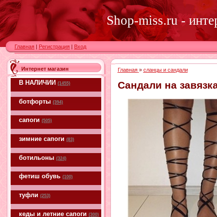
Shop-miss.ru - инт
Главная
|
Регистрация
|
Вход
Интернет магазин
Главная
»
сланцы и сандали
В НАЛИЧИИ
Сандали на завязк
(1455)
ботфорты
(394)
сапоги
(505)
зимние сапоги
(83)
ботильоны
(324)
фетиш обувь
(100)
туфли
(253)
кеды и летние сапоги
(300)