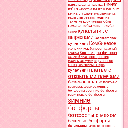
зимняя
парка
красная куртка
юбка
жилетка
винтажная юбка
кепка с ушами
меховая кепка
кеды с вырезами
кеды на
танкетке
коричневая юбка
кожаная юбка
кепка
голубая
купальник с
сумка
вырезами
бандажный
Комбинезон
купальник
женский комбинезон
красный
Костюм для фитнеса
костюм
зонт
зонтик
женский плащ
коричневая
маленькая сумка
кепка
коричневый шарф
платье с
купальник
открытыми плечами
бежевое платье
платье с
кружевом
демисезонные
ботфорты
осенние ботфорты
коричневые ботфорты
зимние
ботфорты
ботфорты с мехом
бежевые ботфорты
ботильоны
лаковые ботфорты