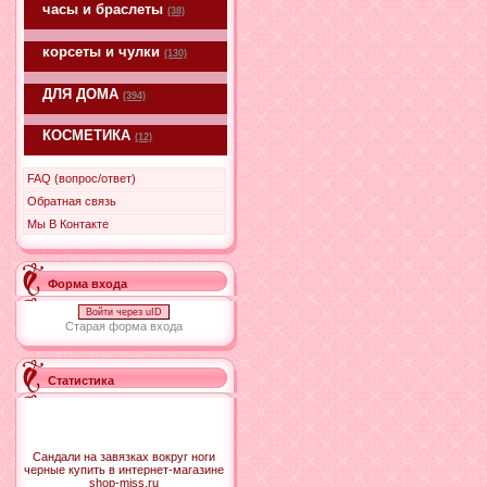
часы и браслеты
(38)
корсеты и чулки
(130)
ДЛЯ ДОМА
(394)
КОСМЕТИКА
(12)
FAQ (вопрос/ответ)
Обратная связь
Мы В Контакте
Форма входа
Войти через uID
Старая форма входа
Статистика
Сандали на завязках вокруг ноги
черные купить в интернет-магазине
shop-miss.ru