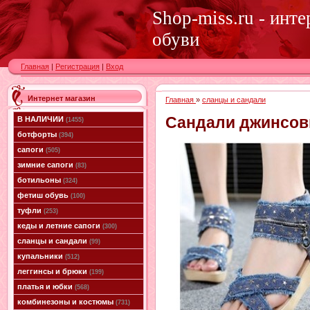
Shop-miss.ru - инт
обуви
Главная
|
Регистрация
|
Вход
Интернет магазин
Главная
»
сланцы и сандали
Сандали джинсов
В НАЛИЧИИ
(1455)
ботфорты
(394)
сапоги
(505)
зимние сапоги
(83)
ботильоны
(324)
фетиш обувь
(100)
туфли
(253)
кеды и летние сапоги
(300)
сланцы и сандали
(99)
купальники
(512)
леггинсы и брюки
(199)
платья и юбки
(568)
комбинезоны и костюмы
(731)