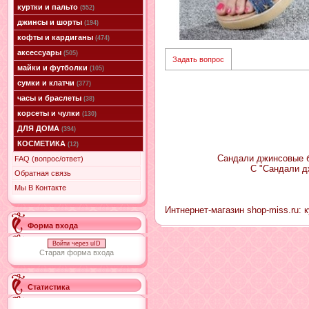
куртки и пальто
(552)
джинсы и шорты
(194)
кофты и кардиганы
(474)
аксессуары
(505)
Задать вопрос
майки и футболки
(105)
сумки и клатчи
(377)
часы и браслеты
(38)
корсеты и чулки
(130)
ДЛЯ ДОМА
(394)
КОСМЕТИКА
(12)
Сандали джинсовые б
FAQ (вопрос/ответ)
С "Сандали д
Обратная связь
Мы В Контакте
Интнернет-магазин shop-miss.ru: 
Форма входа
Войти через uID
Старая форма входа
Статистика