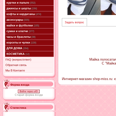
куртки и пальто
(552)
джинсы и шорты
(194)
кофты и кардиганы
(474)
аксессуары
(505)
Задать вопрос
майки и футболки
(105)
сумки и клатчи
(377)
часы и браслеты
(38)
корсеты и чулки
(130)
ДЛЯ ДОМА
(394)
КОСМЕТИКА
(12)
Майка полосатая
FAQ (вопрос/ответ)
С "Майка
Обратная связь
Мы В Контакте
Интнернет-магазин shop-miss.ru: 
Форма входа
Войти через uID
Старая форма входа
Статистика