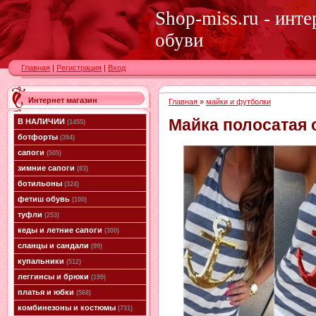
Shop-miss.ru - инт
обуви
Главная
|
Регистрация
|
Вход
Интернет магазин
Главная
»
майки и футболки
Майка полосатая 
В НАЛИЧИИ
(1455)
ботфорты
(394)
сапоги
(505)
зимние сапоги
(83)
ботильоны
(324)
фетиш обувь
(100)
туфли
(253)
кеды и летние сапоги
(300)
сланцы и сандали
(99)
купальники
(512)
леггинсы и брюки
(199)
платья и юбки
(568)
комбинезоны и костюмы
(731)