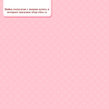
Майка полосатая с якорем купить в
интернет-магазине shop-miss.ru