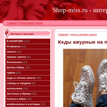
Shop-miss.ru - инт
Главная
|
Регистрация
|
Вход
Интернет магазин
Главная
»
кеды и летние сапоги
Кеды ажурные на 
В НАЛИЧИИ
(1455)
ботфорты
(394)
сапоги
(505)
зимние сапоги
(83)
ботильоны
(324)
фетиш обувь
(100)
туфли
(253)
кеды и летние сапоги
(300)
сланцы и сандали
(99)
купальники
(512)
леггинсы и брюки
(199)
платья и юбки
(568)
комбинезоны и костюмы
(731)