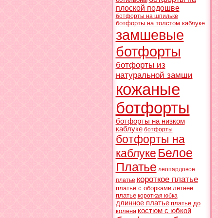
плоской подошве
ботфорты на шпильке
ботфорты на толстом каблуке
замшевые
ботфорты
ботфорты из
натуральной замши
кожаные
ботфорты
ботфорты на низком
каблуке
ботфорты
ботфорты на
Белое
каблуке
Платье
леопардовое
короткое платье
платье
платье с оборками
летнее
платье
короткая юбка
длинное платье
платье до
костюм с юбкой
колена