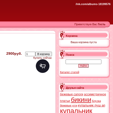
//vk.com/albums-18199576
Приветствую Вас
Гость
Корзина
Ваша корзина пуста
2900руб.
Поиск
Купить сейчас
Каталог статей
Друзья сайта
бежевые сапоги
ассиметричное
бикини
платье
Блузка
купальник пуш ап
бежевые угги
купальник