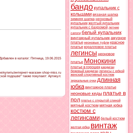
бандо
купальник с
кольцами
вязаная шапка
зимняя шапка
неоновый
купальник
желтый купальник
купальник с бахромой
летние
белый купальник
сапоги
винтажный купальник
ажурное
платье
красное
неоновые туфли
платье
коралловое платье
легинсы
неоновое
Добавлен в каталог
: Пятница, 19.06.2015
Монокини
платье
платье в горошек
кардиган
бежевый кардиган
легинсы с юбкой
/купить/интернет-магазин shop-miss.ru
женский спортивный костюм
ской подошве" также покупают:
Артикул
:
длинная
зеркальные очки
юбка
винтажное платье
платье в
неоновые кеды
пол
платье с открытой спиной
мятный костюм
мятная юбка
костюм с
легинсами
белый костюм
винтаж
желтая юбка
кеды