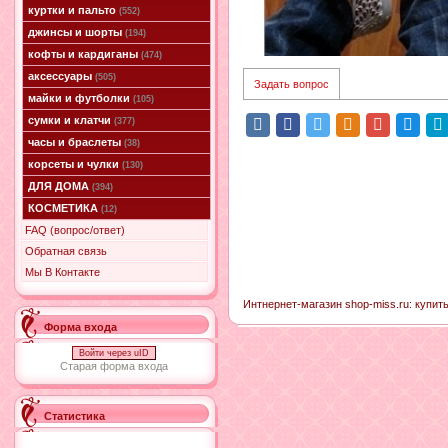
куртки и пальто
(552)
джинсы и шорты
(194)
кофты и кардиганы
(474)
аксессуары
(505)
Задать вопрос
майки и футболки
(105)
сумки и клатчи
(377)
часы и браслеты
(38)
корсеты и чулки
(130)
ДЛЯ ДОМА
(394)
КОСМЕТИКА
(12)
FAQ (вопрос/ответ)
Обратная связь
Мы В Контакте
Интнернет-магазин shop-miss.ru: купить
Форма входа
Войти через uID
Старая форма входа
Статистика