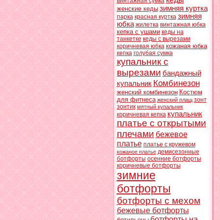
винтажная сумка
зимняя куртка
женские кеды
зимняя
парка
красная куртка
юбка
жилетка
винтажная юбка
кепка с ушами
кеды на
танкетке
кеды с вырезами
кожаная юбка
коричневая юбка
кепка
голубая сумка
купальник с
вырезами
бандажный
Комбинезон
купальник
женский комбинезон
Костюм
для фитнеса
зонт
женский плащ
зонтик
мятный купальник
купальник
коричневая кепка
платье с открытыми
плечами
бежевое
платье
платье с кружевом
демисезонные
кожаное платье
ботфорты
осенние ботфорты
коричневые ботфорты
зимние
ботфорты
ботфорты с мехом
бежевые ботфорты
ботфорты на
ботильоны