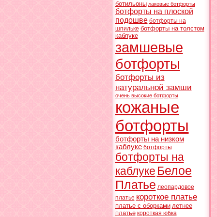
ботильоны
лаковые ботфорты
ботфорты на плоской
подошве
ботфорты на
ботфорты на толстом
шпильке
каблуке
замшевые
ботфорты
ботфорты из
натуральной замши
очень высокие ботфорты
кожаные
ботфорты
ботфорты на низком
каблуке
ботфорты
ботфорты на
Белое
каблуке
Платье
леопардовое
короткое платье
платье
платье с оборками
летнее
платье
короткая юбка