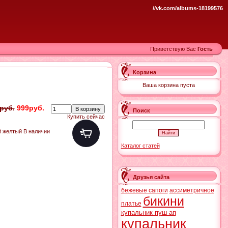
//vk.com/albums-18199576
Приветствую Вас
Гость
Корзина
Ваша корзина пуста
руб.
999руб.
Поиск
Купить сейчас
й желтый В наличии
Каталог статей
Друзья сайта
бежевые сапоги
ассиметричное
бикини
платье
купальник пуш ап
купальник