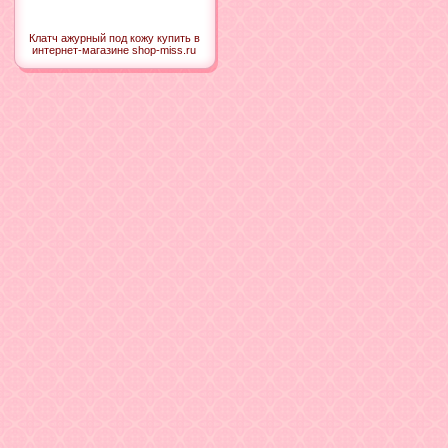
Клатч ажурный под кожу купить в
интернет-магазине shop-miss.ru