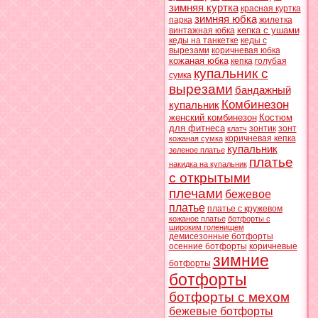
зимняя куртка
красная куртка
зимняя юбка
парка
жилетка
кепка с ушами
винтажная юбка
кеды на танкетке
кеды с
вырезами
коричневая юбка
кожаная юбка
кепка
голубая
купальник с
сумка
вырезами
бандажный
Комбинезон
купальник
женский комбинезон
Костюм
для фитнеса
зонтик
зонт
клатч
коричневая кепка
кожаная сумка
купальник
зеленое платье
платье
накидка на купальник
с открытыми
плечами
бежевое
платье
платье с кружевом
кожаное платье
ботфорты с
широким голенищем
демисезонные ботфорты
осенние ботфорты
коричневые
зимние
ботфорты
ботфорты
ботфорты с мехом
бежевые ботфорты