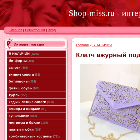
Shop-miss.ru - инт
Главная
|
Регистрация
|
Вход
Интернет магазин
Главная
»
В НАЛИЧИИ
Клатч ажурный под
В НАЛИЧИИ
(1455)
ботфорты
(394)
сапоги
(505)
зимние сапоги
(83)
ботильоны
(324)
фетиш обувь
(100)
туфли
(253)
кеды и летние сапоги
(300)
сланцы и сандали
(99)
купальники
(512)
леггинсы и брюки
(199)
платья и юбки
(568)
комбинезоны и костюмы
(731)