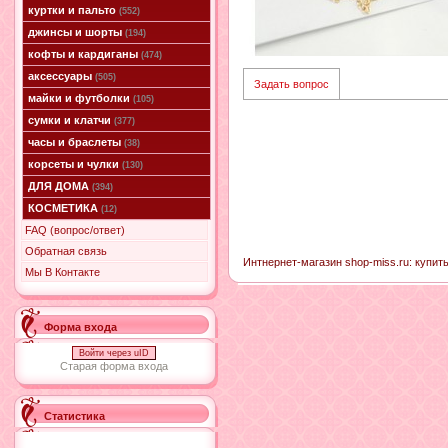
куртки и пальто
(552)
джинсы и шорты
(194)
кофты и кардиганы
(474)
аксессуары
(505)
Задать вопрос
майки и футболки
(105)
сумки и клатчи
(377)
часы и браслеты
(38)
корсеты и чулки
(130)
ДЛЯ ДОМА
(394)
КОСМЕТИКА
(12)
FAQ (вопрос/ответ)
Обратная связь
Интнернет-магазин shop-miss.ru: купит
Мы В Контакте
Форма входа
Войти через uID
Старая форма входа
Статистика