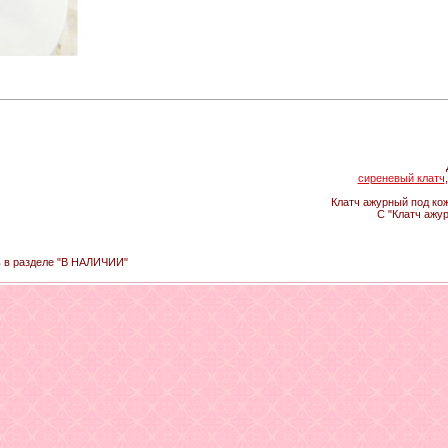
сиреневый клатч
Клатч ажурный под кож
С "Клатч ажу
ь в разделе "В НАЛИЧИИ"