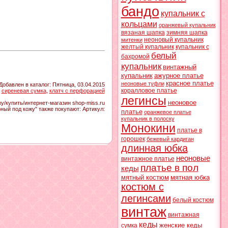
бандо
купальник с
кольцами
оранжевый купальник
вязаная шапка
зимняя шапка
неоновый купальник
митенки
желтый купальник
купальник с
белый
бахромой
купальник
винтажный
купальник
ажурное платье
красное платье
неоновые туфли
Добавлен в каталог
: Пятница, 03.04.2015
коралловое платье
,
сиреневая сумка
,
клатч с перфорацией
легинсы
неоновое
у/купить/интернет-магазин shop-miss.ru
рный под кожу" также покупают:
Артикул
:
платье
оранжевое платье
купальник в полоску
Монокини
платье в
горошек
бежевый кардиган
длинная юбка
неоновые
винтажное платье
платье в пол
кеды
мятный костюм
мятная юбка
костюм с
легинсами
белый костюм
винтаж
винтажная
кеды
женские кеды
сумка