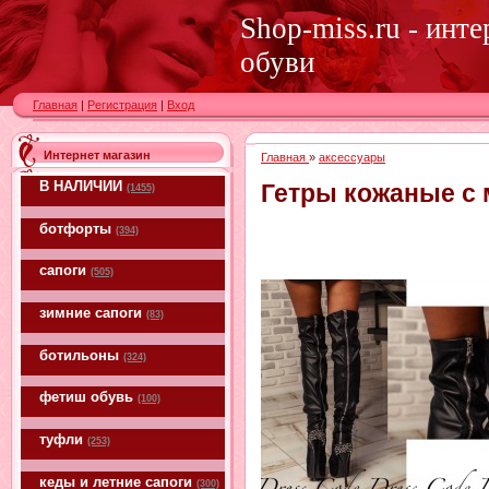
Shop-miss.ru - инт
обуви
Главная
|
Регистрация
|
Вход
Интернет магазин
Главная
»
аксессуары
В НАЛИЧИИ
Гетры кожаные с 
(1455)
ботфорты
(394)
сапоги
(505)
зимние сапоги
(83)
ботильоны
(324)
фетиш обувь
(100)
туфли
(253)
кеды и летние сапоги
(300)