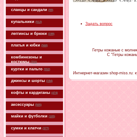
сланцы и сандали
(99)
купальники
(512)
Задать вопрос
леггинсы и брюки
(199)
платья и юбки
(568)
Гетры кожаные с молние
С "Гетры кожан
комбинезоны и
костюмы
(731)
куртки и пальто
(552)
Интнернет-магазин shop-miss.ru: 
джинсы и шорты
(194)
кофты и кардиганы
(474)
аксессуары
(505)
майки и футболки
(105)
сумки и клатчи
(377)