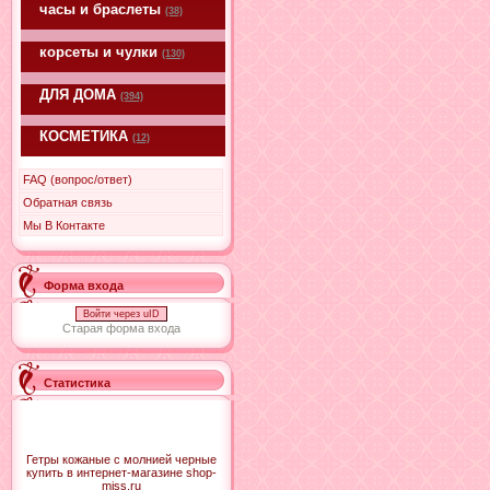
часы и браслеты
(38)
корсеты и чулки
(130)
ДЛЯ ДОМА
(394)
КОСМЕТИКА
(12)
FAQ (вопрос/ответ)
Обратная связь
Мы В Контакте
Форма входа
Войти через uID
Старая форма входа
Статистика
Гетры кожаные с молнией черные
купить в интернет-магазине shop-
miss.ru