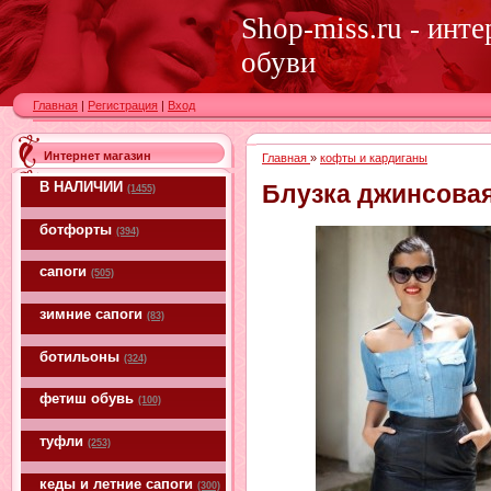
Shop-miss.ru - инт
обуви
Главная
|
Регистрация
|
Вход
Интернет магазин
Главная
»
кофты и кардиганы
В НАЛИЧИИ
Блузка джинсовая
(1455)
ботфорты
(394)
сапоги
(505)
зимние сапоги
(83)
ботильоны
(324)
фетиш обувь
(100)
туфли
(253)
кеды и летние сапоги
(300)