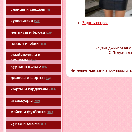
сланцы и сандали
(99)
купальники
(512)
Задать вопрос
леггинсы и брюки
(199)
платья и юбки
(568)
Блузка джинсовая с 
С "Блузка д
комбинезоны и
костюмы
(731)
куртки и пальто
(552)
Интнернет-магазин shop-miss.ru: 
джинсы и шорты
(194)
кофты и кардиганы
(474)
аксессуары
(505)
майки и футболки
(105)
сумки и клатчи
(377)