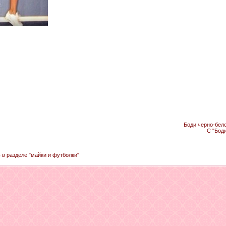
Боди черно-бело
С "Бод
 в разделе "майки и футболки"