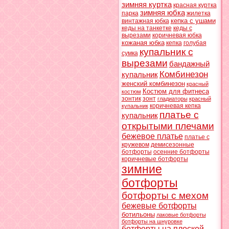
зимняя куртка
красная куртка
зимняя юбка
парка
жилетка
кепка с ушами
винтажная юбка
кеды на танкетке
кеды с
вырезами
коричневая юбка
кожаная юбка
кепка
голубая
купальник с
сумка
вырезами
бандажный
Комбинезон
купальник
женский комбинезон
красный
Костюм для фитнеса
костюм
зонтик
зонт
гладиаторы
красный
коричневая кепка
купальник
платье с
купальник
открытыми плечами
бежевое платье
платье с
кружевом
демисезонные
ботфорты
осенние ботфорты
коричневые ботфорты
зимние
ботфорты
ботфорты с мехом
бежевые ботфорты
ботильоны
лаковые ботфорты
ботфорты на шнуровке
ботфорты на плоской