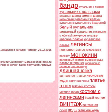
бандо
купальник с якорем
купальник с кольцами
вязаная шапка
зимняя шапка
неоновый купальник
желтый
купальник
купальник с бахромой
белый купальник
винтажный купальник
купальник
ажурное платье
с юбочкой
красное платье
коралловое
легинсы
платье
неоновое платье
Добавлен в каталог
: Четверг, 26.02.2015
купальник в
Монокини
полоску
велюровый костюм
высокие кеды
е/купить/интернет-магазин shop-miss.ru
платье в горошек
коричневые
и черно-белое" также покупают:
Артикул
:
легинсы
платье миди
длинная юбка
неоновые
винтажное платье
платье
кеды
наручные часы
в пол
мятный костюм
костюм с
мятная юбка
легинсами
белый костюм
винтаж
винтажная
кеды
женские кеды
сумка