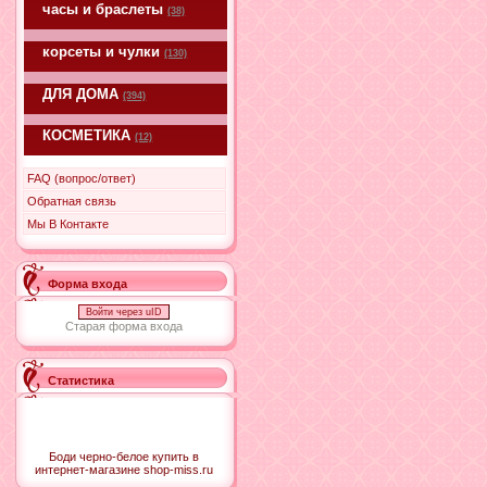
часы и браслеты
(38)
корсеты и чулки
(130)
ДЛЯ ДОМА
(394)
КОСМЕТИКА
(12)
FAQ (вопрос/ответ)
Обратная связь
Мы В Контакте
Форма входа
Войти через uID
Старая форма входа
Статистика
Боди черно-белое купить в
интернет-магазине shop-miss.ru