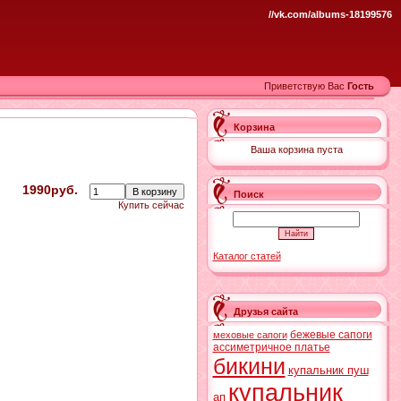
//vk.com/albums-18199576
Приветствую Вас
Гость
Корзина
Ваша корзина пуста
1990руб.
Поиск
Купить сейчас
Каталог статей
Друзья сайта
бежевые сапоги
меховые сапоги
ассиметричное платье
бикини
купальник пуш
купальник
ап