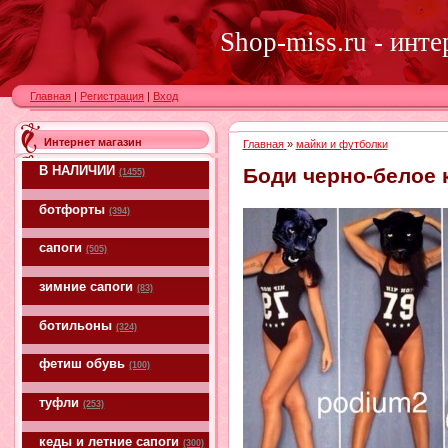
Shop-miss.ru - инт
Главная
|
Регистрация
|
Вход
Интернет магазин
Главная
»
майки и футболки
В НАЛИЧИИ
Боди черно-белое 
(1455)
ботфорты
(394)
сапоги
(505)
зимние сапоги
(83)
ботильоны
(324)
фетиш обувь
(100)
туфли
(253)
кеды и летние сапоги
(300)