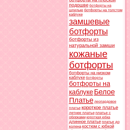
подошве
ботфорты на
ботфорты на толстом
шпильке
каблуке
замшевые
ботфорты
ботфорты из
натуральной замши
кожаные
ботфорты
ботфорты на низком
каблуке
ботфорты
ботфорты на
Белое
каблуке
Платье
леопардовое
короткое платье
платье
летнее платье
платье с
оборками
короткая юбка
длинное платье
платье до
костюм с юбкой
колена