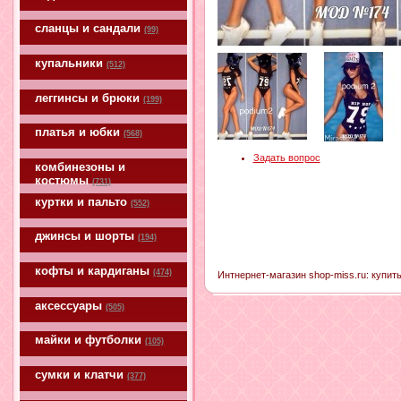
сланцы и сандали
(99)
купальники
(512)
леггинсы и брюки
(199)
платья и юбки
(568)
Задать вопрос
комбинезоны и
костюмы
(731)
куртки и пальто
(552)
джинсы и шорты
(194)
кофты и кардиганы
(474)
Интнернет-магазин shop-miss.ru: купить
аксессуары
(505)
майки и футболки
(105)
сумки и клатчи
(377)