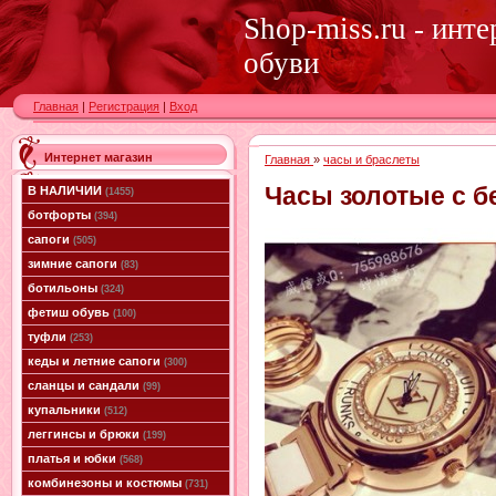
Shop-miss.ru - инт
обуви
Главная
|
Регистрация
|
Вход
Интернет магазин
Главная
»
часы и браслеты
Часы золотые с б
В НАЛИЧИИ
(1455)
ботфорты
(394)
сапоги
(505)
зимние сапоги
(83)
ботильоны
(324)
фетиш обувь
(100)
туфли
(253)
кеды и летние сапоги
(300)
сланцы и сандали
(99)
купальники
(512)
леггинсы и брюки
(199)
платья и юбки
(568)
комбинезоны и костюмы
(731)