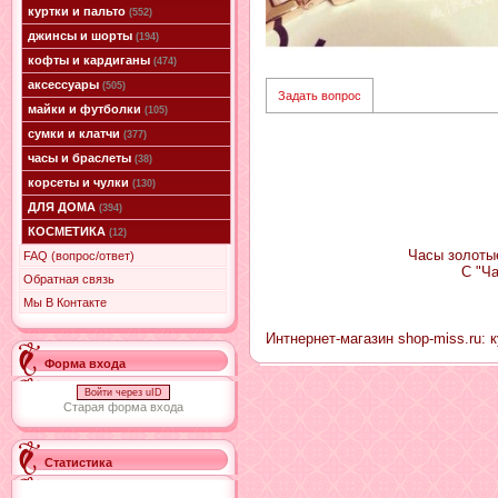
куртки и пальто
(552)
джинсы и шорты
(194)
кофты и кардиганы
(474)
аксессуары
(505)
Задать вопрос
майки и футболки
(105)
сумки и клатчи
(377)
часы и браслеты
(38)
корсеты и чулки
(130)
ДЛЯ ДОМА
(394)
КОСМЕТИКА
(12)
Часы золотые
FAQ (вопрос/ответ)
С "Ч
Обратная связь
Мы В Контакте
Интнернет-магазин shop-miss.ru: 
Форма входа
Войти через uID
Старая форма входа
Статистика