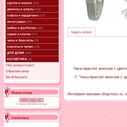
куртки и пальто
(552)
джинсы и шорты
(194)
кофты и кардиганы
(474)
аксессуары
(505)
майки и футболки
(105)
Задать вопрос
сумки и клатчи
(377)
часы и браслеты
(38)
корсеты и чулки
(130)
ДЛЯ ДОМА
(394)
КОСМЕТИКА
(12)
FAQ (вопрос/ответ)
Часы-браслет женские с цветн
Обратная связь
С "Часы-браслет женские с 
Мы В Контакте
Форма входа
Интнернет-магазин shop-miss.ru: 
Войти через uID
Старая форма входа
Статистика