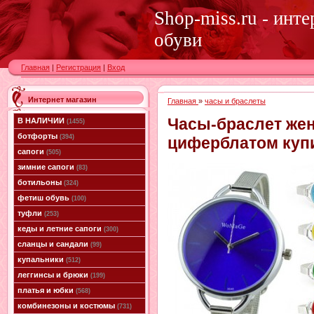
Shop-miss.ru - инт
обуви
Главная
|
Регистрация
|
Вход
Интернет магазин
Главная
»
часы и браслеты
Часы-браслет же
В НАЛИЧИИ
(1455)
ботфорты
(394)
циферблатом куп
сапоги
(505)
зимние сапоги
(83)
ботильоны
(324)
фетиш обувь
(100)
туфли
(253)
кеды и летние сапоги
(300)
сланцы и сандали
(99)
купальники
(512)
леггинсы и брюки
(199)
платья и юбки
(568)
комбинезоны и костюмы
(731)