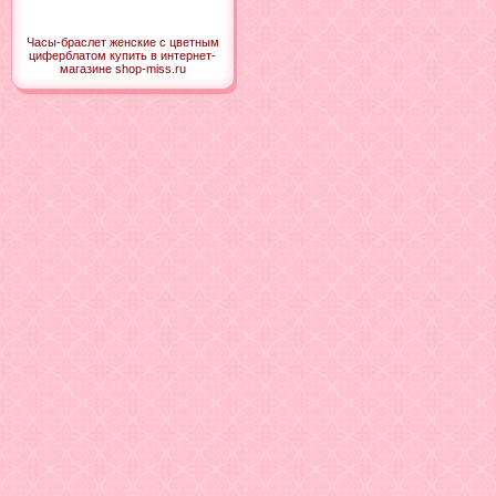
Часы-браслет женские с цветным
циферблатом купить в интернет-
магазине shop-miss.ru