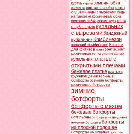
зимняя юбка
куртка
куртка
кепка
жилетка
винтажная юбка
с ушами
кеды с вырезами
кеды
на танкетке
коричневая юбка
кожаная юбка
кепка
летние кеды
купальник
голубая сумка
с вырезами
бандажный
Комбинезон
купальник
женский комбинезон
Костюм
для фитнеса
зонтик
зонт
клатч
коричневая кепка
зимние сапоги
платье с
купальник
открытыми плечами
бежевое платье
платье с
кружевом
демисезонные
ботфорты
осенние ботфорты
коричневые ботфорты
зимние
ботфорты
ботфорты с мехом
бежевые ботфорты
ботильоны
ботфорты на шнуровке
ботфорты
ажурные ботфорты
на плоской подошве
ботфорты на шпильке
золотые