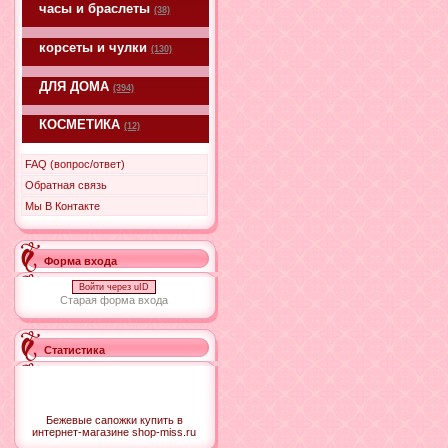
часы и браслеты
(38)
корсеты и чулки
(130)
ДЛЯ ДОМА
(394)
КОСМЕТИКА
(12)
FAQ (вопрос/ответ)
Обратная связь
Мы В Контакте
Форма входа
Войти через uID
Старая форма входа
Статистика
Бежевые сапожки купить в
интернет-магазине shop-miss.ru