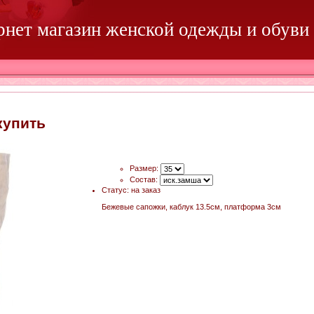
ернет магазин женской одежды и обуви
купить
Размер:
Состав:
Статус
:
на заказ
Бежевые сапожки, каблук 13.5см, платформа 3см