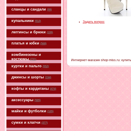
сланцы и сандали
(99)
купальники
(512)
Задать вопрос
леггинсы и брюки
(199)
платья и юбки
(568)
комбинезоны и
костюмы
(731)
Интнернет-магазин shop-miss.ru: купить
куртки и пальто
(552)
джинсы и шорты
(194)
кофты и кардиганы
(474)
аксессуары
(505)
майки и футболки
(105)
сумки и клатчи
(377)