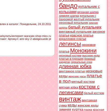
бандо
купальник с
кольцами
вязаная шапка
зимняя шапка
купальник с
бахромой
желтый купальник
неоновый купальник
зимние
влен в каталог
: Понедельник, 24.10.2011
белый купальник
шорты
винтажный купальник
ажурное
платье
красное платье
/купить/интернет-магазин shop-miss.ru
коралловое платье
упают:
Артикул
:
ami-sky-2-abeigesuede pt
легинсы
неоновое
Монокини
платье
неоновый костюм
высокие кеды
платье в горошек
бежевый
кардиган
зеркальные очки
длинная юбка
неоновые
винтажное платье
платье
кеды
женские часы
в пол
мятный костюм
костюм с
мятная юбка
легинсами
белый костюм
винтаж
винтажная
кеды
женские кеды
сумка
зимняя куртка
парка
красная