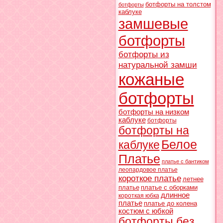
ботфорты на толстом
ботфорты
каблуке
замшевые
ботфорты
ботфорты из
натуральной замши
кожаные
ботфорты
ботфорты на низком
каблуке
ботфорты
ботфорты на
Белое
каблуке
Платье
платье с бантиком
леопардовое платье
короткое платье
летнее
платье
платье с оборками
длинное
короткая юбка
платье
платье до колена
костюм с юбкой
ботфорты без