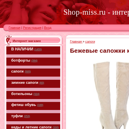
Shop-miss.ru - инт
Главная
|
Регистрация
|
Вход
Интернет магазин
Главная
»
сапоги
В НАЛИЧИИ
Бежевые сапожки 
(1455)
ботфорты
(394)
сапоги
(505)
зимние сапоги
(83)
ботильоны
(324)
фетиш обувь
(100)
туфли
(253)
кеды и летние сапоги
(300)