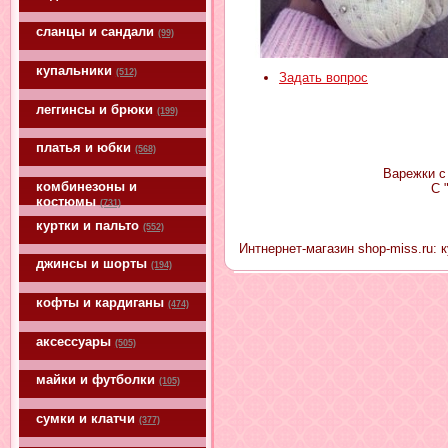
сланцы и сандали
(99)
купальники
(512)
Задать вопрос
леггинсы и брюки
(199)
платья и юбки
(568)
Варежки с
комбинезоны и
С 
костюмы
(731)
куртки и пальто
(552)
Интнернет-магазин shop-miss.ru: 
джинсы и шорты
(194)
кофты и кардиганы
(474)
аксессуары
(505)
майки и футболки
(105)
сумки и клатчи
(377)