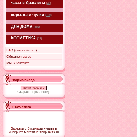
часы и браслеты
(38)
корсеты и чулки
(130)
ДЛЯ ДОМА
(394)
КОСМЕТИКА
(12)
FAQ (вопрос/ответ)
Обратная связь
Мы В Контакте
Форма входа
Войти через uID
Старая форма входа
Статистика
Варежки с бусинами купить в
интернет-магазине shop-miss.ru