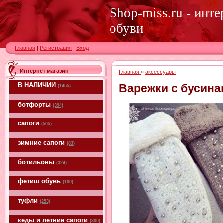
Shop-miss.ru - инт
обуви
Главная
|
Регистрация
|
Вход
Интернет магазин
Главная
»
аксессуары
В НАЛИЧИИ
Варежки с бусина
(1455)
ботфорты
(394)
сапоги
(505)
зимние сапоги
(83)
ботильоны
(324)
фетиш обувь
(100)
туфли
(253)
кеды и летние сапоги
(300)