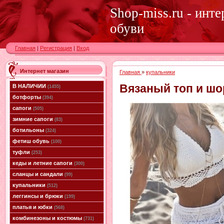
Shop-miss.ru - инт
обуви
Главная
|
Регистрация
|
Вход
Интернет магазин
Главная
»
купальники
Вязаный топ и шо
В НАЛИЧИИ
(1455)
ботфорты
(394)
сапоги
(505)
зимние сапоги
(83)
ботильоны
(324)
фетиш обувь
(100)
туфли
(253)
кеды и летние сапоги
(300)
сланцы и сандали
(99)
купальники
(512)
леггинсы и брюки
(199)
платья и юбки
(568)
комбинезоны и костюмы
(731)