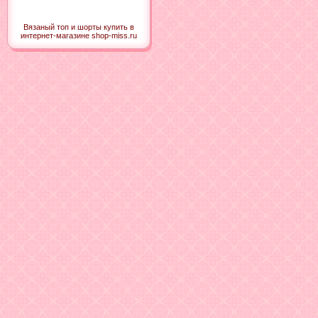
Вязаный топ и шорты купить в
интернет-магазине shop-miss.ru