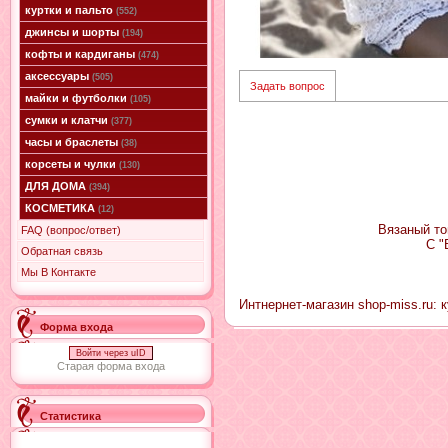
куртки и пальто
(552)
джинсы и шорты
(194)
кофты и кардиганы
(474)
аксессуары
(505)
Задать вопрос
майки и футболки
(105)
сумки и клатчи
(377)
часы и браслеты
(38)
корсеты и чулки
(130)
ДЛЯ ДОМА
(394)
КОСМЕТИКА
(12)
Вязаный то
FAQ (вопрос/ответ)
С "
Обратная связь
Мы В Контакте
Интнернет-магазин shop-miss.ru: 
Форма входа
Войти через uID
Старая форма входа
Статистика