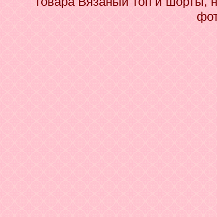
товара Вязаный топ и шорты, н
фот