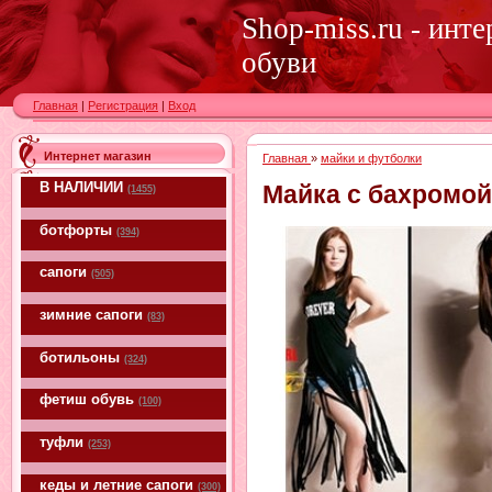
Shop-miss.ru - инт
обуви
Главная
|
Регистрация
|
Вход
Интернет магазин
Главная
»
майки и футболки
В НАЛИЧИИ
Майка с бахромой
(1455)
ботфорты
(394)
сапоги
(505)
зимние сапоги
(83)
ботильоны
(324)
фетиш обувь
(100)
туфли
(253)
кеды и летние сапоги
(300)