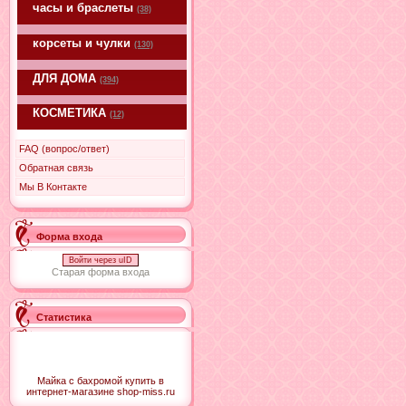
часы и браслеты
(38)
корсеты и чулки
(130)
ДЛЯ ДОМА
(394)
КОСМЕТИКА
(12)
FAQ (вопрос/ответ)
Обратная связь
Мы В Контакте
Форма входа
Войти через uID
Старая форма входа
Статистика
Майка с бахромой купить в
интернет-магазине shop-miss.ru