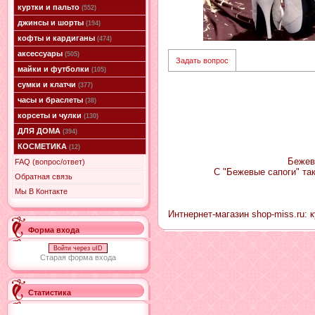
куртки и пальто
(552)
джинсы и шорты
(194)
кофты и кардиганы
(474)
аксессуары
(505)
Задать вопрос
майки и футболки
(105)
сумки и клатчи
(377)
часы и браслеты
(38)
корсеты и чулки
(130)
ДЛЯ ДОМА
(394)
КОСМЕТИКА
(12)
Бежев
FAQ (вопрос/ответ)
С "Бежевые сапоги" та
Обратная связь
Мы В Контакте
Интнернет-магазин shop-miss.ru: к
Форма входа
Войти через uID
Старая форма входа
Статистика