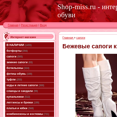
Shop-miss.ru - инт
обуви
Главная
|
Регистрация
|
Вход
Интернет магазин
Главная
»
сапоги
Бежевые сапоги к
В НАЛИЧИИ
(1455)
ботфорты
(394)
сапоги
(505)
зимние сапоги
(83)
ботильоны
(324)
фетиш обувь
(100)
туфли
(253)
кеды и летние сапоги
(300)
сланцы и сандали
(99)
купальники
(512)
леггинсы и брюки
(199)
платья и юбки
(568)
комбинезоны и костюмы
(731)