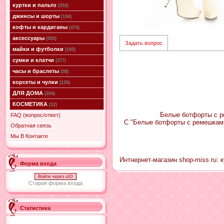
куртки и пальто
(552)
джинсы и шорты
(194)
кофты и кардиганы
(474)
аксессуары
(505)
Задать вопрос
майки и футболки
(105)
сумки и клатчи
(377)
часы и браслеты
(38)
корсеты и чулки
(130)
ДЛЯ ДОМА
(394)
КОСМЕТИКА
(12)
Белые ботфорты с ре
FAQ (вопрос/ответ)
С "Белые ботфорты с ремешкам
Обратная связь
Мы В Контакте
Интнернет-магазин shop-miss.ru: 
Форма входа
Войти через uID
Старая форма входа
Статистика