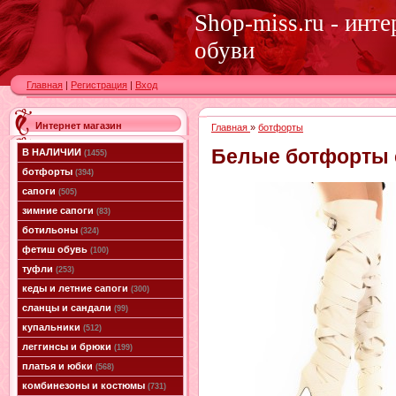
Shop-miss.ru - инт
обуви
Главная
|
Регистрация
|
Вход
Интернет магазин
Главная
»
ботфорты
Белые ботфорты 
В НАЛИЧИИ
(1455)
ботфорты
(394)
сапоги
(505)
зимние сапоги
(83)
ботильоны
(324)
фетиш обувь
(100)
туфли
(253)
кеды и летние сапоги
(300)
сланцы и сандали
(99)
купальники
(512)
леггинсы и брюки
(199)
платья и юбки
(568)
комбинезоны и костюмы
(731)