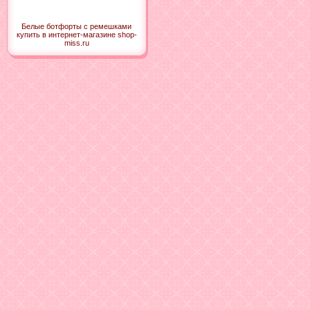
Белые ботфорты с ремешками
купить в интернет-магазине shop-
miss.ru