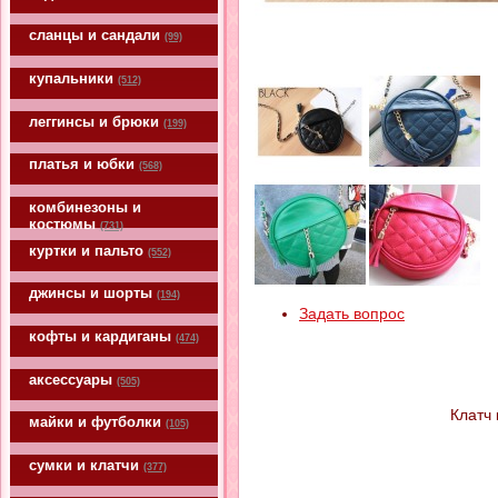
сланцы и сандали
(99)
купальники
(512)
леггинсы и брюки
(199)
платья и юбки
(568)
комбинезоны и
костюмы
(731)
куртки и пальто
(552)
джинсы и шорты
(194)
Задать вопрос
кофты и кардиганы
(474)
аксессуары
(505)
Клатч 
майки и футболки
(105)
сумки и клатчи
(377)