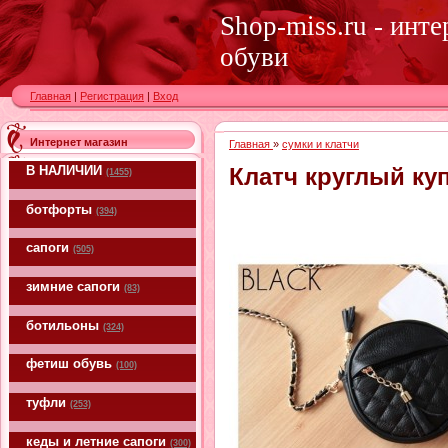
Shop-miss.ru - инт
обуви
Главная
|
Регистрация
|
Вход
Интернет магазин
Главная
»
сумки и клатчи
В НАЛИЧИИ
Клатч круглый ку
(1455)
ботфорты
(394)
сапоги
(505)
зимние сапоги
(83)
ботильоны
(324)
фетиш обувь
(100)
туфли
(253)
кеды и летние сапоги
(300)