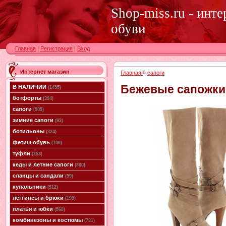
Shop-miss.ru - инт
обуви
Главная
|
Регистрация
|
Вход
Интернет магазин
Главная
»
сапоги
Бежевые сапожки
В НАЛИЧИИ
(1455)
ботфорты
(394)
сапоги
(505)
зимние сапоги
(83)
ботильоны
(324)
фетиш обувь
(100)
туфли
(253)
кеды и летние сапоги
(300)
сланцы и сандали
(99)
купальники
(512)
леггинсы и брюки
(199)
платья и юбки
(568)
комбинезоны и костюмы
(731)