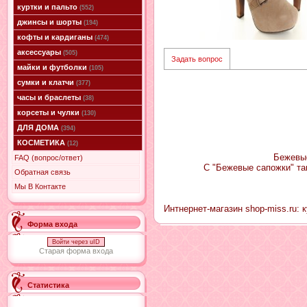
куртки и пальто
(552)
джинсы и шорты
(194)
кофты и кардиганы
(474)
аксессуары
(505)
Задать вопрос
майки и футболки
(105)
сумки и клатчи
(377)
часы и браслеты
(38)
корсеты и чулки
(130)
ДЛЯ ДОМА
(394)
КОСМЕТИКА
(12)
Бежевые
FAQ (вопрос/ответ)
С "Бежевые сапожки" та
Обратная связь
Мы В Контакте
Интнернет-магазин shop-miss.ru: к
Форма входа
Войти через uID
Старая форма входа
Статистика