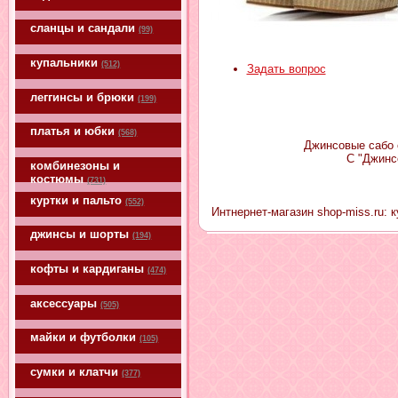
сланцы и сандали
(99)
купальники
(512)
Задать вопрос
леггинсы и брюки
(199)
платья и юбки
(568)
Джинсовые сабо с
С "Джинс
комбинезоны и
костюмы
(731)
куртки и пальто
(552)
Интнернет-магазин shop-miss.ru: 
джинсы и шорты
(194)
кофты и кардиганы
(474)
аксессуары
(505)
майки и футболки
(105)
сумки и клатчи
(377)