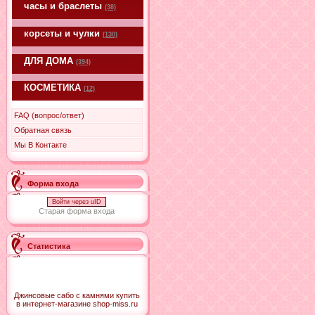
часы и браслеты
(38)
корсеты и чулки
(130)
ДЛЯ ДОМА
(394)
КОСМЕТИКА
(12)
FAQ (вопрос/ответ)
Обратная связь
Мы В Контакте
Форма входа
Войти через uID
Старая форма входа
Статистика
Джинсовые сабо с камнями купить
в интернет-магазине shop-miss.ru