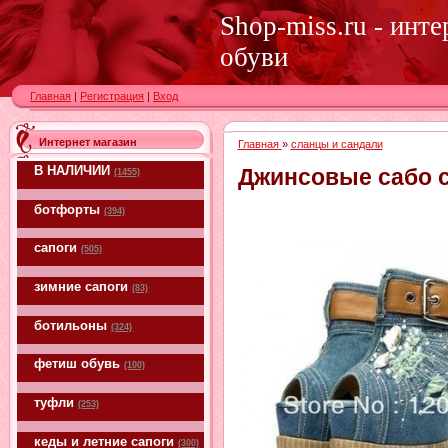
Shop-miss.ru - инт
обуви
Главная
|
Регистрация
|
Вход
Интернет магазин
Главная
»
сланцы и сандали
В НАЛИЧИИ
Джинсовые сабо с
(1455)
ботфорты
(394)
сапоги
(505)
зимние сапоги
(83)
ботильоны
(324)
фетиш обувь
(100)
туфли
(253)
кеды и летние сапоги
(300)