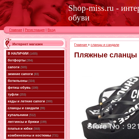
Shop-miss.ru - инт
обуви
Главная
|
Регистрация
|
Вход
Интернет магазин
Главная
»
сланцы и сандали
Пляжные сланцы 
В НАЛИЧИИ
(1455)
ботфорты
(394)
сапоги
(505)
зимние сапоги
(83)
ботильоны
(324)
фетиш обувь
(100)
туфли
(253)
кеды и летние сапоги
(300)
сланцы и сандали
(99)
купальники
(512)
леггинсы и брюки
(199)
платья и юбки
(568)
комбинезоны и костюмы
(731)