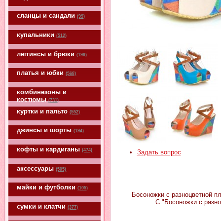
сланцы и сандали
(99)
купальники
(512)
леггинсы и брюки
(199)
платья и юбки
(568)
комбинезоны и
костюмы
(731)
куртки и пальто
(552)
джинсы и шорты
(194)
кофты и кардиганы
(474)
Задать вопрос
аксессуары
(505)
майки и футболки
(105)
Босоножки с разноцветной пл
С "Босоножки с разн
сумки и клатчи
(377)