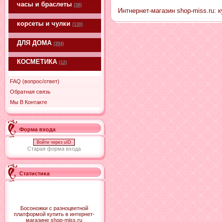
часы и браслеты
(38)
Интнернет-магазин shop-miss.ru: 
корсеты и чулки
(130)
ДЛЯ ДОМА
(394)
КОСМЕТИКА
(12)
FAQ (вопрос/ответ)
Обратная связь
Мы В Контакте
Форма входа
Войти через uID
Старая форма входа
Статистика
Босоножки с разноцветной
платформой купить в интернет-
магазине shop-miss.ru