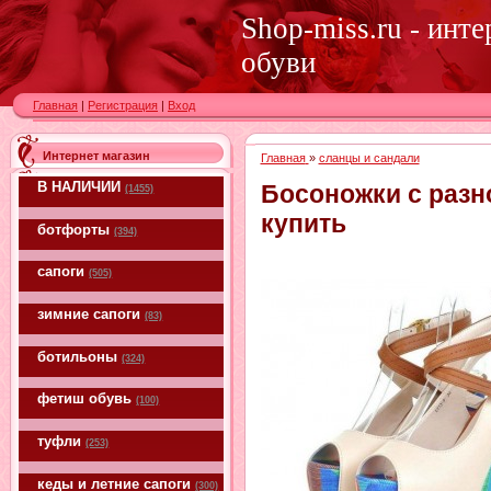
Shop-miss.ru - инт
обуви
Главная
|
Регистрация
|
Вход
Интернет магазин
Главная
»
сланцы и сандали
В НАЛИЧИИ
Босоножки с раз
(1455)
купить
ботфорты
(394)
сапоги
(505)
зимние сапоги
(83)
ботильоны
(324)
фетиш обувь
(100)
туфли
(253)
кеды и летние сапоги
(300)