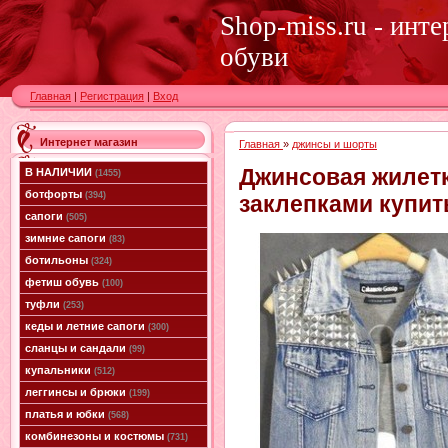
Shop-miss.ru - инт
обуви
Главная
|
Регистрация
|
Вход
Интернет магазин
Главная
»
джинсы и шорты
Джинсовая жилетк
В НАЛИЧИИ
(1455)
ботфорты
(394)
заклепками купит
сапоги
(505)
зимние сапоги
(83)
ботильоны
(324)
фетиш обувь
(100)
туфли
(253)
кеды и летние сапоги
(300)
сланцы и сандали
(99)
купальники
(512)
леггинсы и брюки
(199)
платья и юбки
(568)
комбинезоны и костюмы
(731)