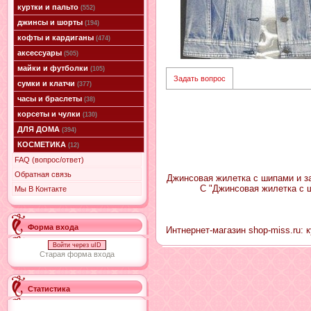
куртки и пальто
(552)
джинсы и шорты
(194)
кофты и кардиганы
(474)
аксессуары
(505)
майки и футболки
(105)
Задать вопрос
сумки и клатчи
(377)
часы и браслеты
(38)
корсеты и чулки
(130)
ДЛЯ ДОМА
(394)
КОСМЕТИКА
(12)
FAQ (вопрос/ответ)
Обратная связь
Джинсовая жилетка с шипами и за
С "Джинсовая жилетка с 
Мы В Контакте
Форма входа
Интнернет-магазин shop-miss.ru: 
Войти через uID
Старая форма входа
Статистика