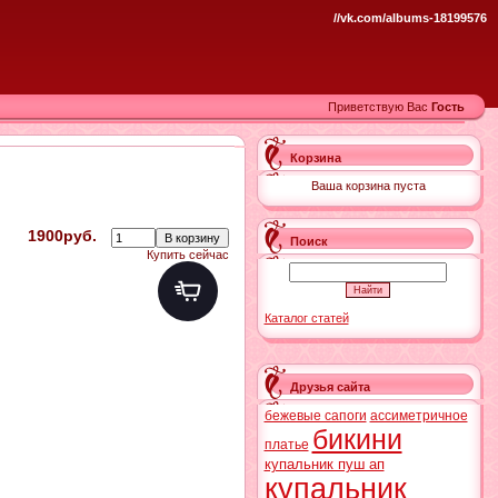
//vk.com/albums-18199576
Приветствую Вас
Гость
Корзина
Ваша корзина пуста
1900руб.
Поиск
Купить сейчас
Каталог статей
Друзья сайта
бежевые сапоги
ассиметричное
бикини
платье
купальник пуш ап
купальник