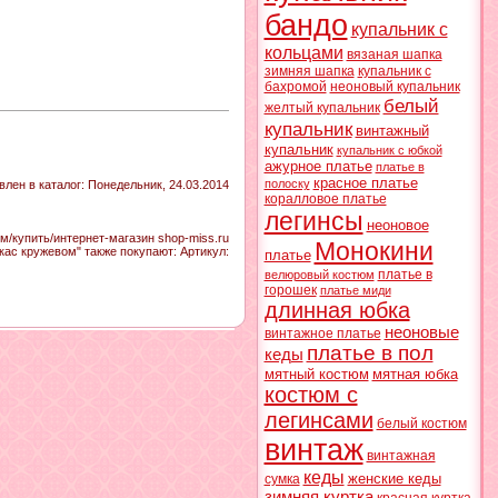
бандо
купальник с
кольцами
вязаная шапка
зимняя шапка
купальник с
бахромой
неоновый купальник
белый
желтый купальник
купальник
винтажный
купальник
купальник с юбкой
ажурное платье
платье в
красное платье
полоску
влен в каталог
: Понедельник, 24.03.2014
коралловое платье
легинсы
неоновое
/купить/интернет-магазин shop-miss.ru
Монокини
кас кружевом" также покупают:
Артикул
:
платье
платье в
велюровый костюм
горошек
платье миди
длинная юбка
неоновые
винтажное платье
платье в пол
кеды
мятный костюм
мятная юбка
костюм с
легинсами
белый костюм
винтаж
винтажная
кеды
женские кеды
сумка
зимняя куртка