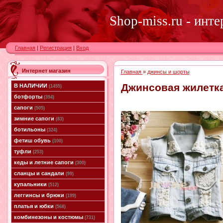
Shop-miss.ru - инт
Главная
|
Регистрация
|
Вход
Интернет магазин
Главная
»
джинсы и шорты
Джинсовая жилетка
В НАЛИЧИИ
(1455)
ботфорты
(394)
сапоги
(505)
зимние сапоги
(83)
ботильоны
(324)
фетиш обувь
(100)
туфли
(253)
кеды и летние сапоги
(300)
сланцы и сандали
(99)
купальники
(512)
леггинсы и брюки
(199)
платья и юбки
(568)
комбинезоны и костюмы
(731)