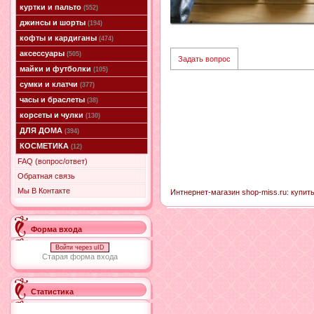
куртки и пальто
(552)
джинсы и шорты
(194)
кофты и кардиганы
(474)
аксессуары
(505)
Задать вопрос
майки и футболки
(105)
сумки и клатчи
(377)
часы и браслеты
(38)
корсеты и чулки
(130)
ДЛЯ ДОМА
(394)
КОСМЕТИКА
(12)
FAQ (вопрос/ответ)
Обратная связь
Мы В Контакте
Интнернет-магазин shop-miss.ru: купит
Форма входа
Войти через uID
Старая форма входа
Статистика