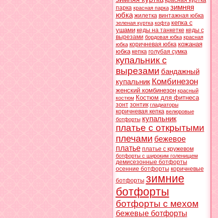
красная куртка
зимняя
парка
красная парка
юбка
жилетка
винтажная юбка
кепка с
зеленая куртка
кофта
ушами
кеды на танкетке
кеды с
вырезами
бордовая юбка
красная
кожаная
коричневая юбка
юбка
юбка
кепка
голубая сумка
купальник с
вырезами
бандажный
Комбинезон
купальник
женский комбинезон
красный
Костюм для фитнеса
костюм
зонт
зонтик
гладиаторы
коричневая кепка
велюровые
купальник
ботфорты
платье с открытыми
плечами
бежевое
платье
платье с кружевом
ботфорты с широким голенищем
демисезонные ботфорты
осенние ботфорты
коричневые
зимние
ботфорты
ботфорты
ботфорты с мехом
бежевые ботфорты