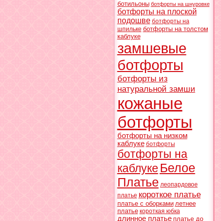
ботильоны
ботфорты на шнуровке
ботфорты на плоской
подошве
ботфорты на
ботфорты на толстом
шпильке
каблуке
замшевые
ботфорты
ботфорты из
натуральной замши
кожаные
ботфорты
ботфорты на низком
каблуке
ботфорты
ботфорты на
Белое
каблуке
Платье
леопардовое
короткое платье
платье
платье с оборками
летнее
платье
короткая юбка
длинное платье
платье до