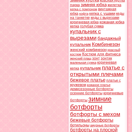
зимняя куртка
красная куртка
зимняя юбка
парка
жилетка
винтажная
кепка с помпоном
кепка с ушами
юбка
кеды
кофта
на танкетке
кеды с вырезами
кожаная юбка
коричневая юбка
кепка
голубая сумка
купальник с
вырезами
бандажный
Комбинезон
купальник
женский комбинезон
красный
Костюм для фитнеса
костюм
зонт
зонтик
женский плащ
коричневая
маленькая сумка
платье с
купальник
кепка
открытыми плечами
бежевое платье
платье с
кружевом
кожаное платье
демисезонные ботфорты
осенние ботфорты
коричневые
зимние
ботфорты
ботфорты
ботфорты с мехом
бежевые ботфорты
ботильоны
ажурные ботфорты
ботфорты на плоской