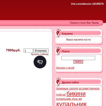
//vk.com/albums-18199576
Приветствую Вас
Гость
Корзина
Ваша корзина пуста
7900руб.
Поиск
Купить сейчас
Каталог статей
Друзья сайта
бежевые сапоги
ассиметричное
бикини
платье
купальник пуш ап
купальник