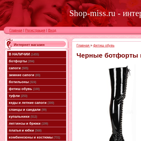
Shop-miss.ru - инт
Главная
|
Регистрация
|
Вход
Интернет магазин
Главная
»
фетиш обувь
Черные ботфорты 
В НАЛИЧИИ
(1455)
ботфорты
(394)
сапоги
(505)
зимние сапоги
(83)
ботильоны
(324)
фетиш обувь
(100)
туфли
(253)
кеды и летние сапоги
(300)
сланцы и сандали
(99)
купальники
(512)
леггинсы и брюки
(199)
платья и юбки
(568)
комбинезоны и костюмы
(731)