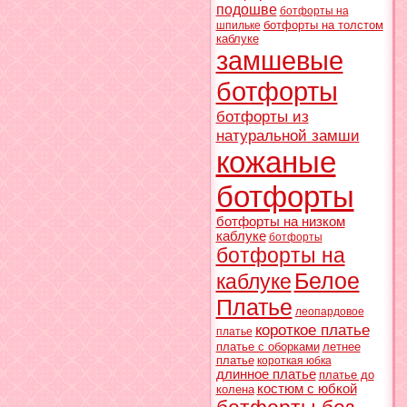
подошве
ботфорты на
ботфорты на толстом
шпильке
каблуке
замшевые
ботфорты
ботфорты из
натуральной замши
кожаные
ботфорты
ботфорты на низком
каблуке
ботфорты
ботфорты на
Белое
каблуке
Платье
леопардовое
короткое платье
платье
платье с оборками
летнее
платье
короткая юбка
длинное платье
платье до
костюм с юбкой
колена