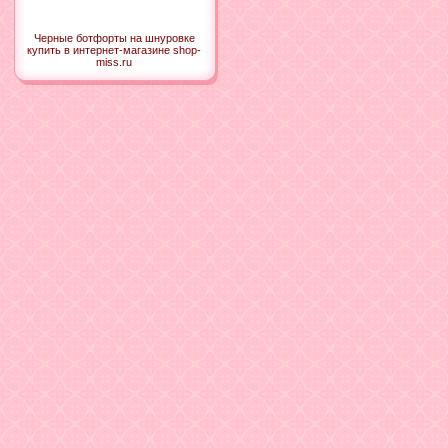
Черные ботфорты на шнуровке
купить в интернет-магазине shop-
miss.ru