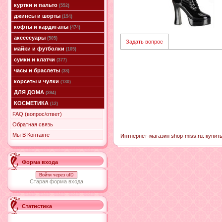
куртки и пальто
(552)
джинсы и шорты
(194)
кофты и кардиганы
(474)
аксессуары
(505)
Задать вопрос
майки и футболки
(105)
сумки и клатчи
(377)
часы и браслеты
(38)
корсеты и чулки
(130)
ДЛЯ ДОМА
(394)
КОСМЕТИКА
(12)
FAQ (вопрос/ответ)
Обратная связь
Мы В Контакте
Интнернет-магазин shop-miss.ru: купит
Форма входа
Войти через uID
Старая форма входа
Статистика