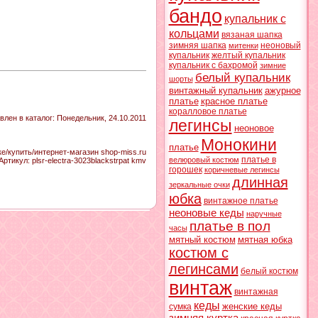
бандо
купальник с
кольцами
вязаная шапка
зимняя шапка
неоновый
митенки
купальник
желтый купальник
купальник с бахромой
зимние
белый купальник
шорты
винтажный купальник
ажурное
платье
красное платье
коралловое платье
влен в каталог
: Понедельник, 24.10.2011
легинсы
неоновое
Монокини
платье
/купить/интернет-магазин shop-miss.ru
платье в
велюровый костюм
Артикул
:
plsr-electra-3023blackstrpat kmv
горошек
коричневые легинсы
длинная
зеркальные очки
юбка
винтажное платье
неоновые кеды
наручные
платье в пол
часы
мятный костюм
мятная юбка
костюм с
легинсами
белый костюм
винтаж
винтажная
кеды
женские кеды
сумка