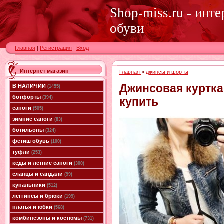
Shop-miss.ru - инт
обуви
Главная
|
Регистрация
|
Вход
Интернет магазин
Главная
»
джинсы и шорты
Джинсовая куртка
В НАЛИЧИИ
(1455)
ботфорты
(394)
купить
сапоги
(505)
зимние сапоги
(83)
ботильоны
(324)
фетиш обувь
(100)
туфли
(253)
кеды и летние сапоги
(300)
сланцы и сандали
(99)
купальники
(512)
леггинсы и брюки
(199)
платья и юбки
(568)
комбинезоны и костюмы
(731)