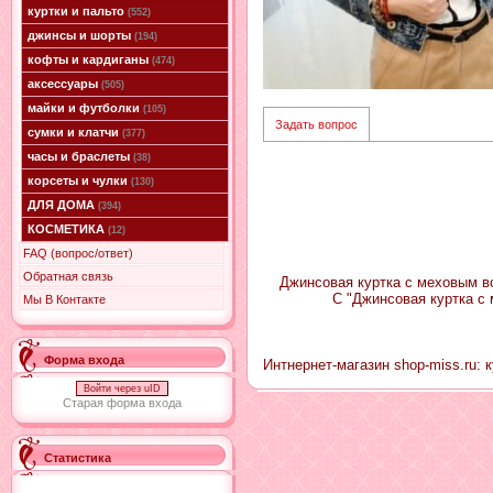
куртки и пальто
(552)
джинсы и шорты
(194)
кофты и кардиганы
(474)
аксессуары
(505)
майки и футболки
(105)
Задать вопрос
сумки и клатчи
(377)
часы и браслеты
(38)
корсеты и чулки
(130)
ДЛЯ ДОМА
(394)
КОСМЕТИКА
(12)
FAQ (вопрос/ответ)
Обратная связь
Джинсовая куртка с меховым во
С "Джинсовая куртка с
Мы В Контакте
Форма входа
Интнернет-магазин shop-miss.ru: 
Войти через uID
Старая форма входа
Статистика