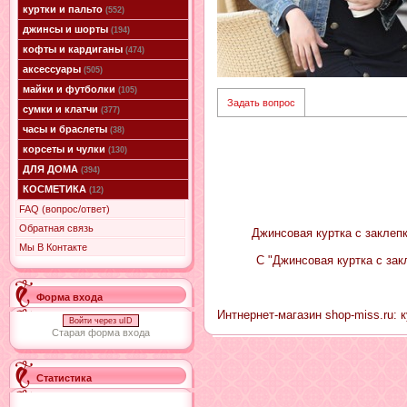
куртки и пальто
(552)
джинсы и шорты
(194)
кофты и кардиганы
(474)
аксессуары
(505)
майки и футболки
(105)
Задать вопрос
сумки и клатчи
(377)
часы и браслеты
(38)
корсеты и чулки
(130)
ДЛЯ ДОМА
(394)
КОСМЕТИКА
(12)
FAQ (вопрос/ответ)
Обратная связь
Джинсовая куртка с заклепк
Мы В Контакте
С "Джинсовая куртка с зак
Форма входа
Интнернет-магазин shop-miss.ru: 
Войти через uID
Старая форма входа
Статистика