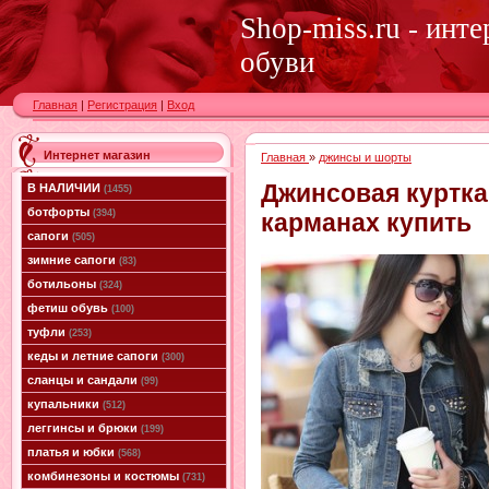
Shop-miss.ru - инт
обуви
Главная
|
Регистрация
|
Вход
Интернет магазин
Главная
»
джинсы и шорты
Джинсовая куртка
В НАЛИЧИИ
(1455)
ботфорты
(394)
карманах купить
сапоги
(505)
зимние сапоги
(83)
ботильоны
(324)
фетиш обувь
(100)
туфли
(253)
кеды и летние сапоги
(300)
сланцы и сандали
(99)
купальники
(512)
леггинсы и брюки
(199)
платья и юбки
(568)
комбинезоны и костюмы
(731)