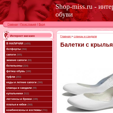
Shop-miss.ru - инт
обуви
Главная
|
Регистрация
|
Вход
Интернет магазин
Главная
»
сланцы и сандали
Балетки с крылья
В НАЛИЧИИ
(1455)
ботфорты
(394)
сапоги
(505)
зимние сапоги
(83)
ботильоны
(324)
фетиш обувь
(100)
туфли
(253)
кеды и летние сапоги
(300)
сланцы и сандали
(99)
купальники
(512)
леггинсы и брюки
(199)
платья и юбки
(568)
комбинезоны и костюмы
(731)