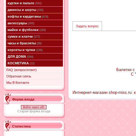
куртки и пальто
(552)
джинсы и шорты
(194)
кофты и кардиганы
(474)
аксессуары
(505)
Задать вопрос
майки и футболки
(105)
сумки и клатчи
(377)
часы и браслеты
(38)
корсеты и чулки
(130)
ДЛЯ ДОМА
(394)
КОСМЕТИКА
(12)
Балетки с
FAQ (вопрос/ответ)
С 
Обратная связь
Мы В Контакте
Интнернет-магазин shop-miss.ru: 
Форма входа
Войти через uID
Старая форма входа
Статистика