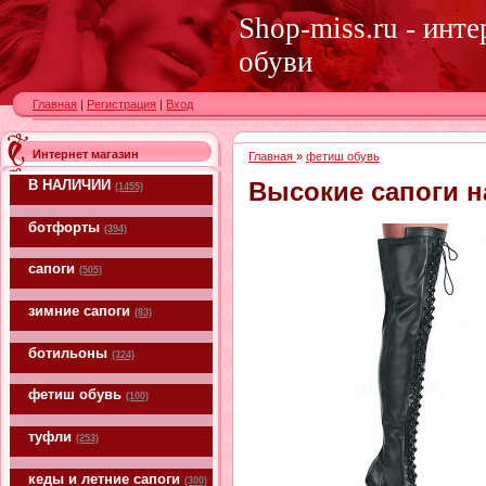
Shop-miss.ru - инт
обуви
Главная
|
Регистрация
|
Вход
Интернет магазин
Главная
»
фетиш обувь
В НАЛИЧИИ
Высокие сапоги н
(1455)
ботфорты
(394)
сапоги
(505)
зимние сапоги
(83)
ботильоны
(324)
фетиш обувь
(100)
туфли
(253)
кеды и летние сапоги
(300)