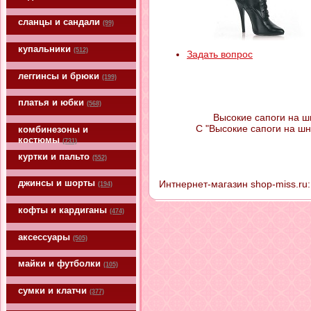
сланцы и сандали
(99)
купальники
(512)
Задать вопрос
леггинсы и брюки
(199)
платья и юбки
(568)
Высокие сапоги на ш
С "Высокие сапоги на шн
комбинезоны и
костюмы
(731)
куртки и пальто
(552)
джинсы и шорты
Интнернет-магазин shop-miss.ru:
(194)
кофты и кардиганы
(474)
аксессуары
(505)
майки и футболки
(105)
сумки и клатчи
(377)