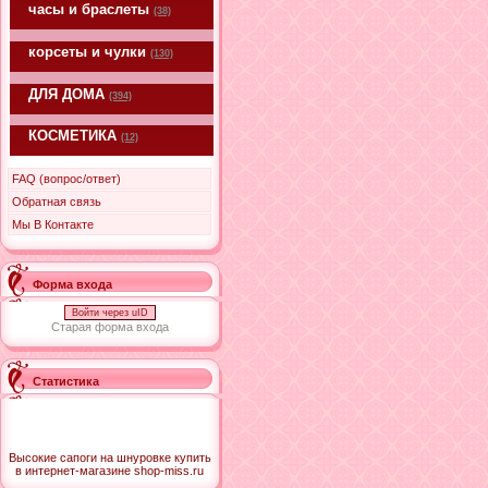
часы и браслеты
(38)
корсеты и чулки
(130)
ДЛЯ ДОМА
(394)
КОСМЕТИКА
(12)
FAQ (вопрос/ответ)
Обратная связь
Мы В Контакте
Форма входа
Войти через uID
Старая форма входа
Статистика
Высокие сапоги на шнуровке купить
в интернет-магазине shop-miss.ru