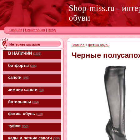
Shop-miss.ru - инт
обуви
Главная
|
Регистрация
|
Вход
Интернет магазин
Главная
»
фетиш обувь
В НАЛИЧИИ
Черные полусапо
(1455)
ботфорты
(394)
сапоги
(505)
зимние сапоги
(83)
ботильоны
(324)
фетиш обувь
(100)
туфли
(253)
кеды и летние сапоги
(300)