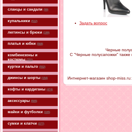
сланцы и сандали
(99)
купальники
(512)
Задать вопрос
леггинсы и брюки
(199)
платья и юбки
(568)
Черные полус
С "Черные полусапожки" также
комбинезоны и
костюмы
(731)
куртки и пальто
(552)
джинсы и шорты
Интнернет-магазин shop-miss.ru:
(194)
кофты и кардиганы
(474)
аксессуары
(505)
майки и футболки
(105)
сумки и клатчи
(377)