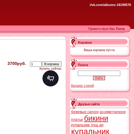
//vk.com/albums-18199576
Приветствую Вас
Гость
Корзина
Ваша корзина пуста
3700руб.
Поиск
Купить сейчас
Каталог статей
Друзья сайта
бежевые сапоги
ассиметричное
бикини
платье
купальник пуш ап
купальник