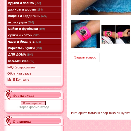
куртки и пальто
(552)
джинсы и шорты
(194)
кофты и кардиганы
(474)
аксессуары
(505)
майки и футболки
(105)
сумки и клатчи
(377)
часы и браслеты
(38)
корсеты и чулки
(130)
ДЛЯ ДОМА
(394)
Задать вопрос
КОСМЕТИКА
(12)
FAQ (вопрос/ответ)
Обратная связь
Мы В Контакте
Форма входа
Войти через uID
Старая форма входа
Интнернет-магазин shop-miss.ru: купит
Статистика