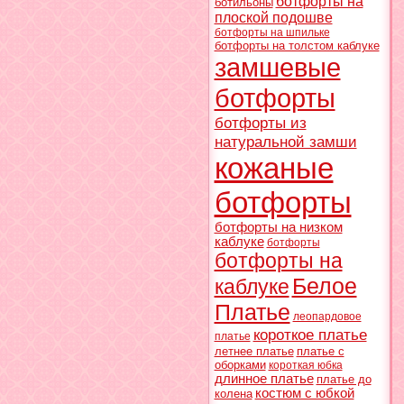
ботфорты на
ботильоны
плоской подошве
ботфорты на шпильке
ботфорты на толстом каблуке
замшевые
ботфорты
ботфорты из
натуральной замши
кожаные
ботфорты
ботфорты на низком
каблуке
ботфорты
ботфорты на
Белое
каблуке
Платье
леопардовое
короткое платье
платье
летнее платье
платье с
оборками
короткая юбка
длинное платье
платье до
костюм с юбкой
колена