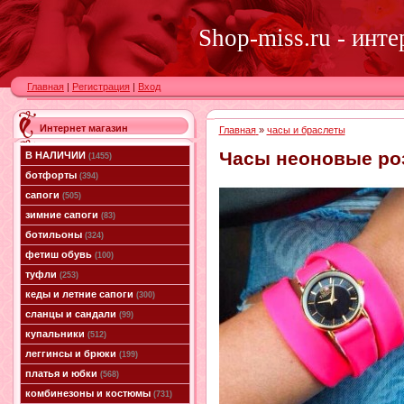
Shop-miss.ru - инт
Главная
|
Регистрация
|
Вход
Интернет магазин
Главная
»
часы и браслеты
Часы неоновые ро
В НАЛИЧИИ
(1455)
ботфорты
(394)
сапоги
(505)
зимние сапоги
(83)
ботильоны
(324)
фетиш обувь
(100)
туфли
(253)
кеды и летние сапоги
(300)
сланцы и сандали
(99)
купальники
(512)
леггинсы и брюки
(199)
платья и юбки
(568)
комбинезоны и костюмы
(731)