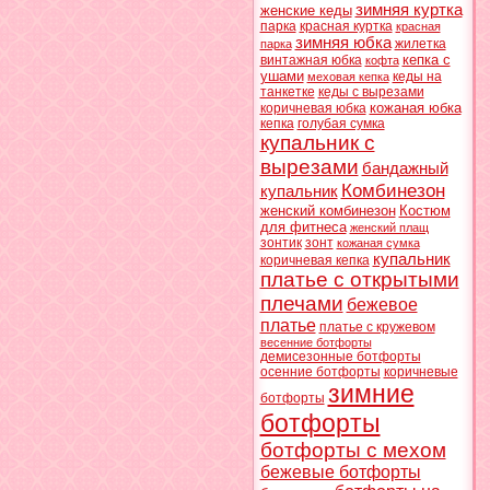
зимняя куртка
женские кеды
парка
красная куртка
красная
зимняя юбка
жилетка
парка
кепка с
винтажная юбка
кофта
ушами
кеды на
меховая кепка
танкетке
кеды с вырезами
кожаная юбка
коричневая юбка
кепка
голубая сумка
купальник с
вырезами
бандажный
Комбинезон
купальник
женский комбинезон
Костюм
для фитнеса
женский плащ
зонтик
зонт
кожаная сумка
купальник
коричневая кепка
платье с открытыми
плечами
бежевое
платье
платье с кружевом
весенние ботфорты
демисезонные ботфорты
осенние ботфорты
коричневые
зимние
ботфорты
ботфорты
ботфорты с мехом
бежевые ботфорты