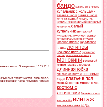
бандо
купальник с якорем
купальник с кольцами
вязаная шапка
зимняя шапка
желтый купальник
митенки
купальник с бахромой
неоновый
белый
купальник
купальник
винтажный
купальник
ажурное платье
мятное платье
желтые туфли
красное платье
коралловое
легинсы
платье
неоновое платье
оранжевое
платье
купальник в полоску
Монокини
велюровый
платье в горошек
костюм
влен в каталог
: Понедельник, 10.03.2014
длинная юбка
неоновые
винтажное платье
платье в пол
/купить/интернет-магазин shop-miss.ru
кеды
овые розовые" также покупают:
Артикул
:
мятный костюм
мятная юбка
костюм с
легинсами
белый костюм
винтаж
желтая юбка
кеды
винтажная сумка