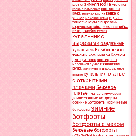
зимняя юбка
куртка
жилетка
винтажная
кепка с помпоном
кепка с
юбка
зеленая куртка
ушами
кеды на
меховая кепка
танкетке
кеды с вырезами
кожаная юбка
коричневая юбка
кепка
голубая сумка
купальник с
вырезами
бандажный
Комбинезон
купальник
женский комбинезон
Костюм
для фитнеса
зонтик
зонт
коричневая
маленькая сумка
кепка
коричневый шарф
зеленое
платье
купальник
платье
с открытыми
плечами
бежевое
платье
платье с кружевом
демисезонные ботфорты
осенние ботфорты
коричневые
зимние
ботфорты
ботфорты
ботфорты с мехом
бежевые ботфорты
ботильоны
ботфорты на шнуровке