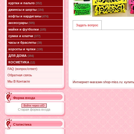
куртки и пальто
(552)
джинсы и шорты
(194)
кофты и кардиганы
(474)
аксессуары
(505)
Задать вопрос
майки и футболки
(105)
сумки и клатчи
(377)
часы и браслеты
(38)
корсеты и чулки
(130)
ДЛЯ ДОМА
(394)
КОСМЕТИКА
(12)
FAQ (вопрос/ответ)
Обратная связь
Мы В Контакте
Интнернет-магазин shop-miss.ru: купить
Форма входа
Войти через uID
Старая форма входа
Статистика