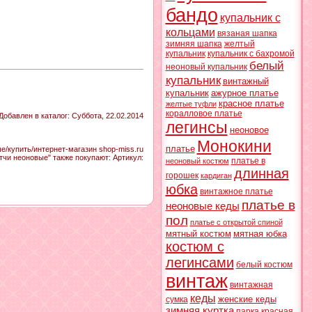
бандо
купальник с
кольцами
вязаная шапка
зимняя шапка
желтый
купальник
купальник с бахромой
белый
неоновый купальник
купальник
винтажный
купальник
ажурное платье
красное платье
желтые туфли
коралловое платье
Добавлен в каталог
: Суббота, 22.02.2014
легинсы
неоновое
Монокини
платье
/купить/интернет-магазин shop-miss.ru
тчи неоновые" также покупают:
Артикул
:
платье в
неоновый костюм
длинная
горошек
кардиган
юбка
винтажное платье
платье в
неоновые кеды
пол
платье с открытой спиной
мятный костюм
мятная юбка
костюм с
легинсами
белый костюм
винтаж
винтажная
кеды
женские кеды
сумка
зимняя куртка
парка
красная