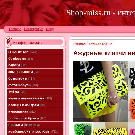
Shop-miss.ru - инт
Главная
|
Регистрация
|
Вход
Интернет магазин
Главная
»
сумки и клатчи
Ажурные клатчи н
В НАЛИЧИИ
(1455)
ботфорты
(394)
сапоги
(505)
зимние сапоги
(83)
ботильоны
(324)
фетиш обувь
(100)
туфли
(253)
кеды и летние сапоги
(300)
сланцы и сандали
(99)
купальники
(512)
леггинсы и брюки
(199)
платья и юбки
(568)
комбинезоны и костюмы
(731)