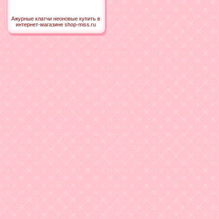
Ажурные клатчи неоновые купить в
интернет-магазине shop-miss.ru