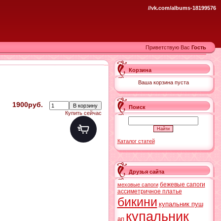
//vk.com/albums-18199576
Приветствую Вас
Гость
Корзина
Ваша корзина пуста
1900руб.
Поиск
Купить сейчас
Каталог статей
Друзья сайта
бежевые сапоги
меховые сапоги
ассиметричное платье
бикини
купальник пуш
купальник
ап