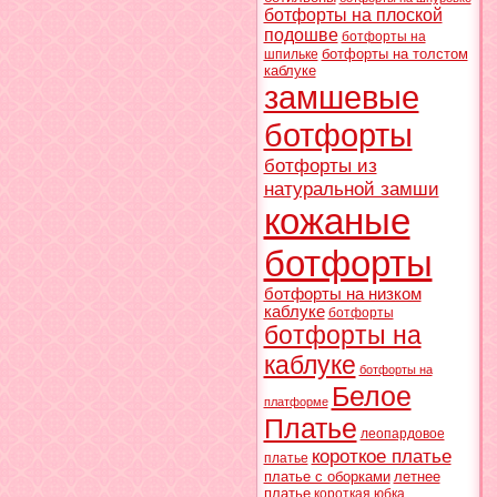
ботфорты на плоской
подошве
ботфорты на
ботфорты на толстом
шпильке
каблуке
замшевые
ботфорты
ботфорты из
натуральной замши
кожаные
ботфорты
ботфорты на низком
каблуке
ботфорты
ботфорты на
каблуке
ботфорты на
Белое
платформе
Платье
леопардовое
короткое платье
платье
платье с оборками
летнее
платье
короткая юбка