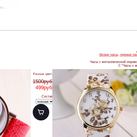
белые часы
,
черные ча
Часы с металлической оправо
С "Часы с м
Разные цвета
1500руб.
499руб.
Состав: