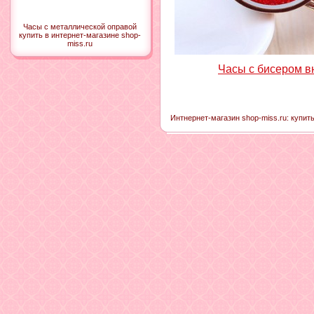
Часы с металлической оправой
купить в интернет-магазине shop-
miss.ru
Часы с бисером в
Интнернет-магазин shop-miss.ru: купит