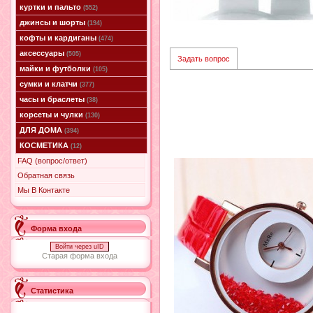
куртки и пальто
(552)
джинсы и шорты
(194)
кофты и кардиганы
(474)
аксессуары
(505)
Задать вопрос
майки и футболки
(105)
сумки и клатчи
(377)
часы и браслеты
(38)
корсеты и чулки
(130)
ДЛЯ ДОМА
(394)
КОСМЕТИКА
(12)
FAQ (вопрос/ответ)
Обратная связь
Мы В Контакте
Форма входа
Войти через uID
Старая форма входа
Статистика