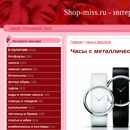
Shop-miss.ru - инт
Главная
|
Регистрация
|
Вход
Интернет магазин
Главная
»
часы и браслеты
Часы с металличес
В НАЛИЧИИ
(1455)
ботфорты
(394)
сапоги
(505)
зимние сапоги
(83)
ботильоны
(324)
фетиш обувь
(100)
туфли
(253)
кеды и летние сапоги
(300)
сланцы и сандали
(99)
купальники
(512)
леггинсы и брюки
(199)
платья и юбки
(568)
комбинезоны и костюмы
(731)