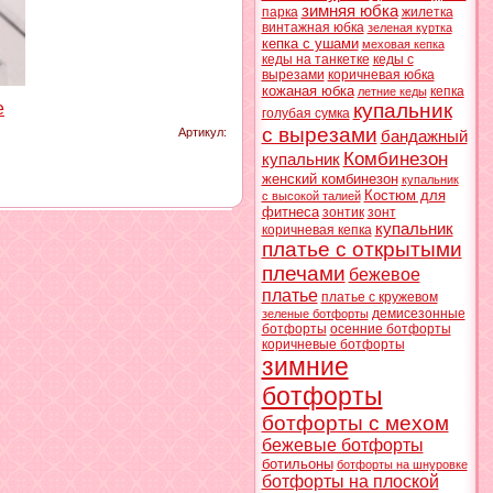
зимняя юбка
парка
жилетка
винтажная юбка
зеленая куртка
кепка с ушами
меховая кепка
кеды на танкетке
кеды с
вырезами
коричневая юбка
кожаная юбка
кепка
летние кеды
е
купальник
голубая сумка
с вырезами
Артикул
:
бандажный
Комбинезон
купальник
женский комбинезон
купальник
Костюм для
с высокой талией
фитнеса
зонтик
зонт
купальник
коричневая кепка
платье с открытыми
плечами
бежевое
платье
платье с кружевом
демисезонные
зеленые ботфорты
ботфорты
осенние ботфорты
коричневые ботфорты
зимние
ботфорты
ботфорты с мехом
бежевые ботфорты
ботильоны
ботфорты на шнуровке
ботфорты на плоской