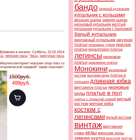
бандо
зеленый купальник
купальник с кольцами
вязаная шапка
зимняя шапка
неоновый купальник
желтый
купальник
купальник с бахромой
белый купальник
винтажный купальник
ажурное
платье
красное
неоновые туфли
платье
коралловое платье
Добавлен в каталог
: Суббота, 22.02.2014
легинсы
сы
,
женские часы
,
Часы
,
наручные часы
неоновое
платье
оранжевое платье
й/купить/интернет-магазин shop-miss.ru
Монокини
еталлической оправой" также покупают:
велюровый
платье в
костюм
высокие кеды
1500руб.
длинная юбка
горошек
499руб.
неоновые
винтажное платье
платье в пол
кеды
мятный
платье с открытой спиной
костюм
мятная юбка
костюм с
легинсами
белый костюм
винтаж
винтажная
кеды
женские кеды
сумка
зимняя куртка
красная куртка