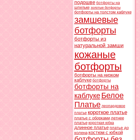
подошве
ботфорты на
шпильке
золотые ботфорты
ботфорты на толстом каблуке
замшевые
ботфорты
ботфорты из
натуральной замши
кожаные
ботфорты
ботфорты на низком
каблуке
ботфорты
ботфорты на
Белое
каблуке
Платье
леопардовое
короткое платье
платье
платье с оборками
летнее
платье
короткая юбка
длинное платье
платье до
костюм с юбкой
колена
ботфорты без