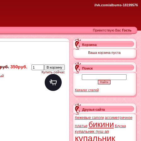
//vk.com/albums-18199576
Приветствую Вас
Гость
Корзина
Ваша корзина пуста
руб.
350руб.
Поиск
Купить сейчас
вый
Каталог статей
Друзья сайта
бежевые сапоги
ассиметричное
бикини
платье
Блузка
купальник пуш ап
купальник